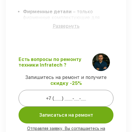
Фирменные детали
– только
фирменные комплектующие для
восстановления тепловизоров.
Развернуть
Квалифицированные специалисты
–
обучение и сертификация подтверждают
уровень мастерства.
Соблюдение сроков восстановления
–
соблюдаем сроки, согласованные с
клиентом.
Есть вопросы по ремонту
Официальная гарантия
–
техники Infratech ?
восстановление с полным гарантийным
сопровождением.
Запишитесь на ремонт и получите
скидку -25%
Гарантии на восстановление
тепловизоров:
Записаться на ремонт
80%
починок завершаем в присутствии
заказчика
90%
комплектующих хранятся на
Отправляя заявку, Вы соглашаетесь на