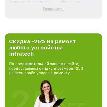
Миссия нашего центра — обеспечить
качественный и доступный ремонт для
Развернуть
каждого пользователя продукции Infratech,
вне зависимости от сложности поломки. Мы
стремимся к тому, чтобы каждый клиент был
удовлетворен скоростью и качеством
предоставляемых услуг. Наша цель — стать
лучшим сервисным центром Infratech в
городе Москве, постоянно повышая уровень
Скидка -25% на ремонт
доверия и лояльности наших клиентов.
любого устройства
Infratech
По предварительной записи с сайта,
предоставляем скидку в размере -25%
на весь прайс услуг по ремонту
25
%