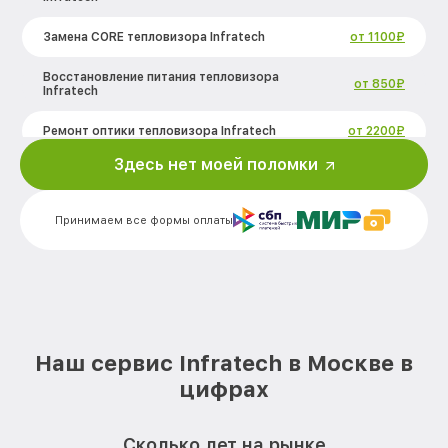
Замена CORE тепловизора Infratech
от 1100₽
Восстановление питания тепловизора
от 850₽
Infratech
Ремонт оптики тепловизора Infratech
от 2200₽
Здесь нет моей поломки
Ремонт датчика синхроимпульсов
от 1600₽
тепловизора Infratech
Принимаем все формы оплаты
Калибровка и настройка тепловизора
от 900₽
тепловизора Infratech
Ремонт встроенного дальнометра и
других устройств тепловизора
от 750₽
Infratech
Замена микросхемы логики
от 450₽
Наш сервис Infratech в Москве в
тепловизора Infratech
цифрах
Замена ключей управления тепловизора
от 590₽
Infratech
Сколько лет на рынке