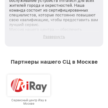
обслуживание устройств Infratech для всех
жителей города и окрестностей. Наша
команда состоит из сертифицированных
специалистов, которые постоянно повышают
свою квалификацию, чтобы предоставить вам
лучший сервис.
Миссия нашего центра — обеспечить
качественный и доступный ремонт для
Развернуть
каждого пользователя продукции Infratech,
вне зависимости от сложности поломки. Мы
стремимся к тому, чтобы каждый клиент был
удовлетворен скоростью и качеством
предоставляемых услуг. Наша цель — стать
Партнеры нашего СЦ в Москве
лучшим сервисным центром Infratech в
городе Москве, постоянно повышая уровень
доверия и лояльности наших клиентов.
Сервисный центр iRay в
Москве