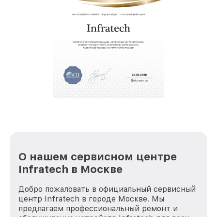
позволяет сократить сроки
восстановительных работ;
звернуть
услуги курьера для владельцев
крупногабаритной техники, которые
обеспечат доставку устройств в сервис в
полной сохранности и бесплатно.
За годы своей деятельности мы получали только
положительные отзывы и обрели отличную
репутацию. Мы постоянно совершенствуемся и
стараемся каждый день делать наш сервис еще
лучше!
О нашем сервисном центре
Infratech в Москве
Добро пожаловать в официальный сервисный
центр Infratech в городе Москве. Мы
предлагаем профессиональный ремонт и