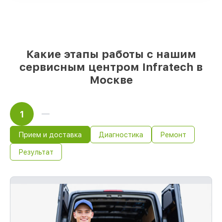
надёжные реплики
– только вы
выбираете, какие детали использовать, а
мы подстраиваемся под разные бюджеты
85%
починок Infratech завершаются в
тот же день, при немедленном старте
Какие этапы работы с нашим
работ
сервисным центром Infratech в
Москве
1
Прием и доставка
Диагностика
Ремонт
Результат