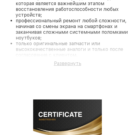
которая является важнейшим этапом
восстановления работоспособности любых
устройств;
профессиональный ремонт любой сложности,
начиная со смены экрана на смартфонах и
заканчивая сложными системными поломками
ноутбуков;
только оригинальные запчасти или
высококачественные аналоги и только после
согласования с клиентом.
На все работы и замененные комплектующие
Развернуть
предоставляется длительная гарантия. В случае
поломки по условиям гарантии, мы бесплатно
исправим ситуацию.
Наши преимущества
Преимуществами нашего сервисного центра
Infratech в Москве являются:
лучшие специалисты с многолетним опытом и
безупречной репутацией;
современное оборудование и
лицензированное ПО в ремонтно-
диагностических мастерских;
собственный склад комплектующих, что