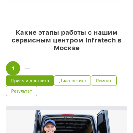
проверенные замены
– только вы
выбираете, какие детали использовать, а
мы готовы рассмотреть варианты под
любые запросы
85%
работ по восстановлению Infratech
Какие этапы работы с нашим
сделаем за 1–2 часа, при немедленном
старте работ
сервисным центром Infratech в
Москве
1
Прием и доставка
Диагностика
Ремонт
Результат