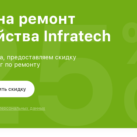
25
на ремонт
ства Infratech
а, предоставляем скидку
уг по ремонту
ить скидку
 персональных данных