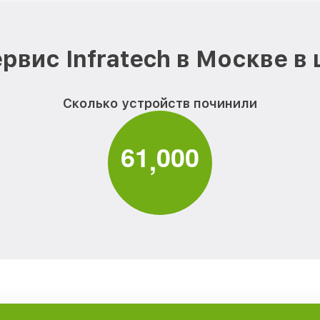
рвис Infratech в Москве в
Сколько устройств починили
6
1
0
0
0
,