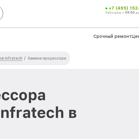
+7 (495) 152
Работаем с
09:00
д
Срочный ремонт
Це
в Infratech
/
Замена процессора
ессора
nfratech в