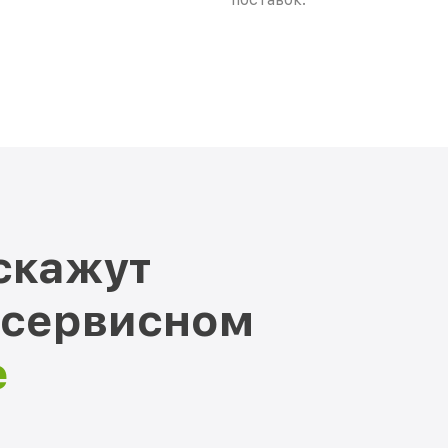
скажут
 сервисном
е