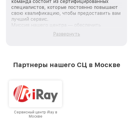
команда состоит из сертифицированных
специалистов, которые постоянно повышают
свою квалификацию, чтобы предоставить вам
лучший сервис.
Миссия нашего центра — обеспечить
качественный и доступный ремонт для
Развернуть
каждого пользователя продукции Infratech,
вне зависимости от сложности поломки. Мы
стремимся к тому, чтобы каждый клиент был
удовлетворен скоростью и качеством
предоставляемых услуг. Наша цель — стать
Партнеры нашего СЦ в Москве
лучшим сервисным центром Infratech в
городе Москве, постоянно повышая уровень
доверия и лояльности наших клиентов.
Сервисный центр iRay в
Москве