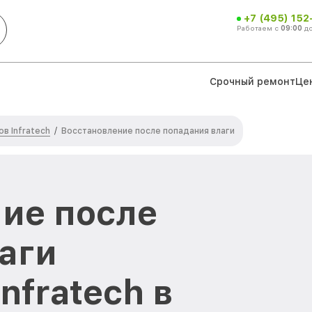
+7 (495) 152
Работаем с
09:00
д
Срочный ремонт
Це
в Infratech
/
Восстановление после попадания влаги
ие после
аги
nfratech в