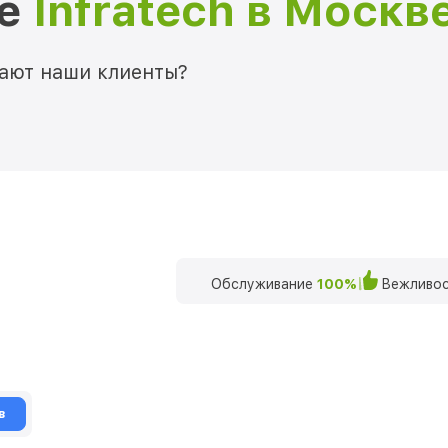
ре
Infratech в Москв
мают наши клиенты?
Обслуживание
100%
Вежливос
в