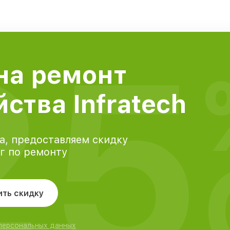
25
на ремонт
ства Infratech
а, предоставляем скидку
уг по ремонту
ить скидку
 персональных данных