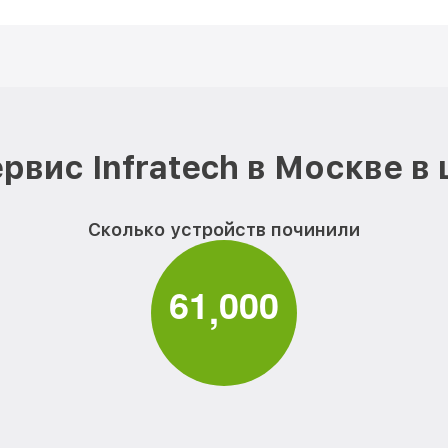
рвис Infratech в Москве в
Сколько устройств починили
6
1
0
0
0
,