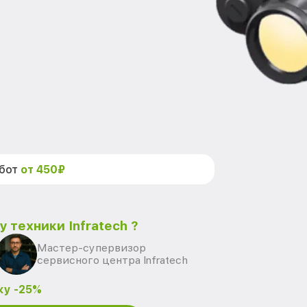
абот
от 450₽
 техники Infratech ?
Мастер-супервизор
сервисного центра Infratech
ку -25%