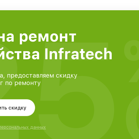
25
на ремонт
ства Infratech
а, предоставляем скидку
уг по ремонту
ить скидку
 персональных данных