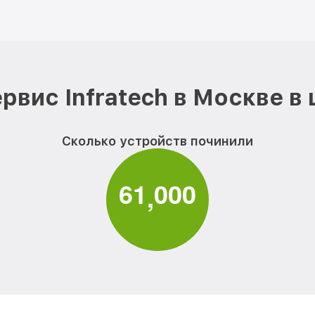
рвис Infratech в Москве в
Сколько устройств починили
6
1
0
0
0
,