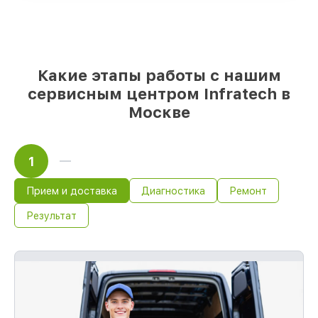
проверенные замены
– только вы
выбираете, какие детали использовать, а
мы делаем ремонт с учётом
возможностей клиента
85%
починок Infratech сделаем за 1–2
Какие этапы работы с нашим
часа, если мастер начинает работу сразу
сервисным центром Infratech в
Москве
1
Прием и доставка
Диагностика
Ремонт
Результат