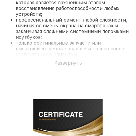
которая является важнейшим этапом
восстановления работоспособности любых
устройств;
профессиональный ремонт любой сложности,
начиная со смены экрана на смартфонах и
заканчивая сложными системными поломками
ноутбуков;
только оригинальные запчасти или
высококачественные аналоги и только после
согласования с клиентом.
На все работы и замененные комплектующие
Развернуть
предоставляется длительная гарантия. В случае
поломки по условиям гарантии, мы бесплатно
исправим ситуацию.
Наши преимущества
Преимуществами нашего сервисного центра
Infratech в Москве являются:
лучшие специалисты с многолетним опытом и
безупречной репутацией;
современное оборудование и
лицензированное ПО в ремонтно-
диагностических мастерских;
собственный склад комплектующих, что