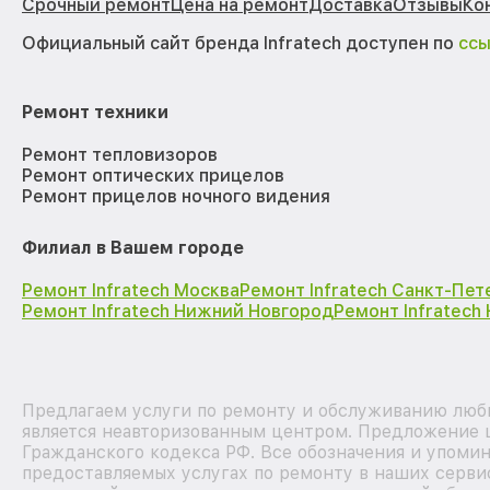
Срочный ремонт
Цена на ремонт
Доставка
Отзывы
Ко
Официальный сайт бренда Infratech доступен по
сс
Ремонт техники
Ремонт тепловизоров
Ремонт оптических прицелов
Ремонт прицелов ночного видения
Филиал в Вашем городе
Ремонт Infratech Москва
Ремонт Infratech Санкт-Пет
Ремонт Infratech Нижний Новгород
Ремонт Infratech
Предлагаем услуги по ремонту и обслуживанию любы
является неавторизованным центром. Предложение ц
Гражданского кодекса РФ. Все обозначения и упоми
предоставляемых услугах по ремонту в наших серви