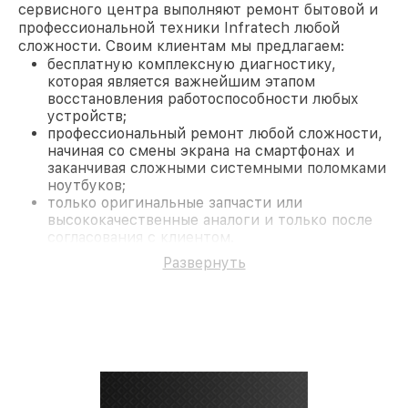
сервисного центра выполняют ремонт бытовой и
профессиональной техники Infratech любой
сложности. Своим клиентам мы предлагаем:
бесплатную комплексную диагностику,
которая является важнейшим этапом
восстановления работоспособности любых
устройств;
профессиональный ремонт любой сложности,
начиная со смены экрана на смартфонах и
заканчивая сложными системными поломками
ноутбуков;
только оригинальные запчасти или
высококачественные аналоги и только после
согласования с клиентом.
На все работы и замененные комплектующие
Развернуть
предоставляется длительная гарантия. В случае
поломки по условиям гарантии, мы бесплатно
исправим ситуацию.
Наши преимущества
Преимуществами нашего сервисного центра
Infratech в Москве являются:
лучшие специалисты с многолетним опытом и
безупречной репутацией;