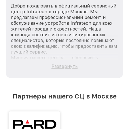
Добро пожаловать в официальный сервисный
центр Infratech в городе Москве. Мы
предлагаем профессиональный ремонт и
обслуживание устройств Infratech для всех
жителей города и окрестностей. Наша
команда состоит из сертифицированных
специалистов, которые постоянно повышают
свою квалификацию, чтобы предоставить вам
лучший сервис.
Миссия нашего центра — обеспечить
качественный и доступный ремонт для
Развернуть
каждого пользователя продукции Infratech,
вне зависимости от сложности поломки. Мы
стремимся к тому, чтобы каждый клиент был
удовлетворен скоростью и качеством
предоставляемых услуг. Наша цель — стать
Партнеры нашего СЦ в Москве
лучшим сервисным центром Infratech в
городе Москве, постоянно повышая уровень
доверия и лояльности наших клиентов.