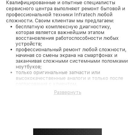
Квалифицированные и опытные специалисты
сервисного центра выполняют ремонт бытовой и
профессиональной техники Infratech любой
сложности. Своим клиентам мы предлагаем:
бесплатную комплексную диагностику,
которая является важнейшим этапом
восстановления работоспособности любых
устройств;
профессиональный ремонт любой сложности,
начиная со смены экрана на смартфонах и
заканчивая сложными системными поломками
ноутбуков;
только оригинальные запчасти или
высококачественные аналоги и только после
согласования с клиентом.
На все работы и замененные комплектующие
Развернуть
предоставляется длительная гарантия. В случае
поломки по условиям гарантии, мы бесплатно
исправим ситуацию.
Наши преимущества
Преимуществами нашего сервисного центра
Infratech в Москве являются:
лучшие специалисты с многолетним опытом и