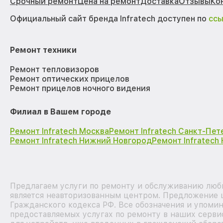
Срочный ремонт
Цена на ремонт
Доставка
Отзывы
Ко
Официальный сайт бренда Infratech доступен по
сс
Ремонт техники
Ремонт тепловизоров
Ремонт оптических прицелов
Ремонт прицелов ночного видения
Филиал в Вашем городе
Ремонт Infratech Москва
Ремонт Infratech Санкт-Пет
Ремонт Infratech Нижний Новгород
Ремонт Infratech
Предлагаем услуги по ремонту и обслуживанию любы
является неавторизованным центром. Предложение ц
Гражданского кодекса РФ. Все обозначения и упоми
предоставляемых услугах по ремонту в наших серви