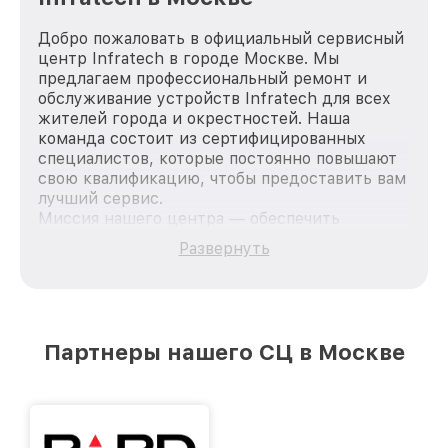
Добро пожаловать в официальный сервисный
центр Infratech в городе Москве. Мы
предлагаем профессиональный ремонт и
обслуживание устройств Infratech для всех
жителей города и окрестностей. Наша
команда состоит из сертифицированных
специалистов, которые постоянно повышают
свою квалификацию, чтобы предоставить вам
лучший сервис.
Миссия нашего центра — обеспечить
качественный и доступный ремонт для
Развернуть
каждого пользователя продукции Infratech,
вне зависимости от сложности поломки. Мы
стремимся к тому, чтобы каждый клиент был
удовлетворен скоростью и качеством
предоставляемых услуг. Наша цель — стать
Партнеры нашего СЦ в Москве
лучшим сервисным центром Infratech в
городе Москве, постоянно повышая уровень
доверия и лояльности наших клиентов.