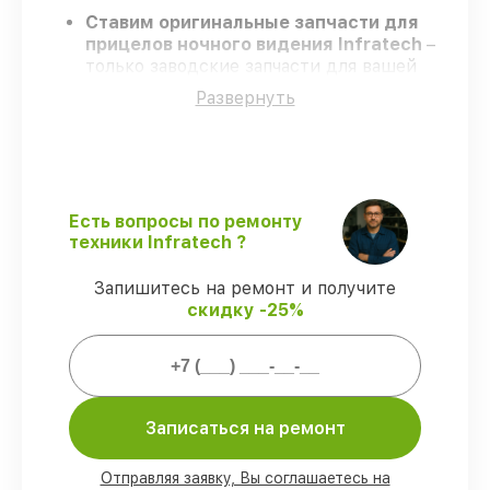
Ставим оригинальные запчасти для
прицелов ночного видения Infratech
–
только заводские запчасти для вашей
техники.
Развернуть
Сертифицированные мастера
–
проходят регулярное обучение, что
обеспечивает высокий уровень сервиса.
Завершаем работы без задержек
–
ремонт прицелов ночного видения
Infratech без бесконечных переносов.
Есть вопросы по ремонту
Гарантийное обслуживание
– на все
техники Infratech ?
виды работ и комплектующие для
прицелов ночного видения Infratech
Запишитесь на ремонт и получите
предоставляется официальное
скидку -25%
сопровождение.
Мы гарантируем:
Записаться на ремонт
80%
ремонтов по ремонту выполняются
в присутствии клиента
Отправляя заявку, Вы соглашаетесь на