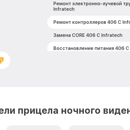
Ремонт электронно-лучевой тр
Infratech
Ремонт контроллеров 406 С Inf
Замена CORE 406 С Infratech
Восстановление питания 406 С 
Ремонт оптики 406 С Infratech
Ремонт датчика синхроимпульс
Infratech
Калибровка и настройка теплов
Infratech
ли прицела ночного виден
Ремонт встроенного дальномет
устройств 406 С Infratech