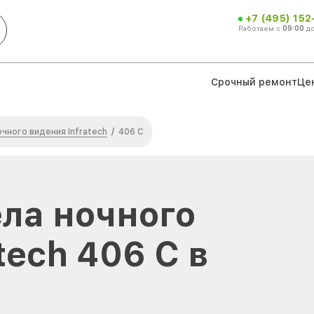
+7 (495) 152
Работаем с
09:00
д
Срочный ремонт
Це
чного видения Infratech
/
406 С
ла ночного
tech 406 С в