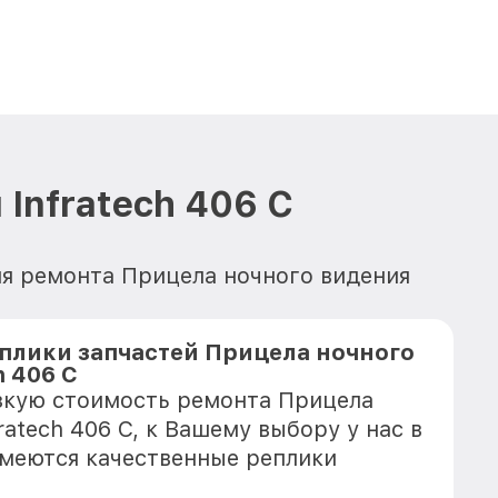
Infratech 406 С
ля ремонта Прицела ночного видения
плики запчастей Прицела ночного
h 406 С
зкую стоимость ремонта Прицела
ratech 406 С, к Вашему выбору у нас в
имеются качественные реплики