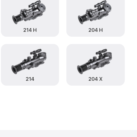
от 590₽
С Infratech
Заказать
от 1000₽
atech
Заказать
от 590₽
ch
Заказать
214 Н
204 Н
от 650₽
tech
Заказать
от 590₽
atech
Заказать
от 1250₽
Заказать
214
204 Х
от 750₽
Infratech
Заказать
от 450₽
С Infratech
Заказать
становление)
от 750₽
Заказать
ия влаги 406 С
от 650₽
Заказать