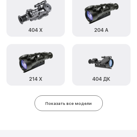
Замена ключей управления 406 
Ремонт цепи питания 406 С Infr
Замена USB порта 406 С Infrate
404 Х
204 А
Замена процессора 406 С Infra
Замена аккумулятора 406 С Infr
Замена корпуса 406 С Infratech
214 Х
404 ДК
Замена дисплея (экрана) 406 С 
Прошивка (Обновление ПО) 406 
Показать все модели
Ремонт платы управления (вос
406 С Infratech
Восстановление после попадан
Infratech