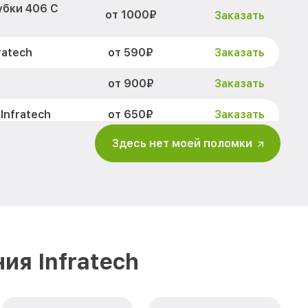
убки 406 С
от 1000₽
Заказать
от 590₽
ratech
Заказать
от 900₽
Заказать
от 650₽
Infratech
Заказать
Здесь нет моей поломки
от 2000₽
Заказать
ов 406 С
от 1550₽
Заказать
изора 406 С
от 750₽
Заказать
ия Infratech
ра и других
от 750₽
Заказать