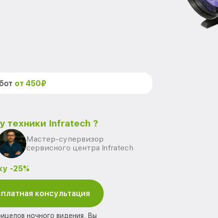
абот
от 450₽
 техники Infratech ?
Мастер-супервизор
сервисного центра Infratech
ку -25%
платная консультация
рицелов ночного видения, Вы