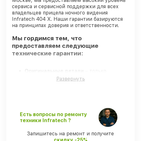
Москве, мы предоставляем высокий уровень
сервиса и сервисной поддержки для всех
владельцев прицела ночного видения
Infratech 404 Х. Наши гарантии базируются
на принципах доверия и ответственности.
Мы гордимся тем, что
предоставляем следующие
технические гарантии:
Оригинальные детали
– только
подлинные комплектующие.
Развернуть
Опытные мастера
– проверенные
специалисты с опытом и сертификацией.
Точное соблюдение сроков
–
соблюдаем сроки сервиса прицела
ночного видения 404 Х, согласованные с
Есть вопросы по ремонту
клиентом.
техники Infratech ?
Гарантийное обслуживание
–
предоставляем официальное
Запишитесь на ремонт и получите
гарантийное сопровождение после
скидку -25%
починки.