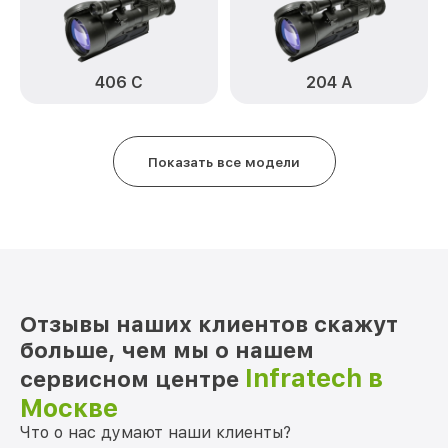
Прошивка (Обновление ПО) 404 Х
от 450₽
Infratech
406 С
204 А
Ремонт платы управления
от 750₽
(восстановление) 404 Х Infratech
Восстановление после попадания влаги
от 650₽
404 Х Infratech
Показать все модели
Ремонт Wi-Fi 404 Х Infratech
от 650₽
Ремонт разъема 404 Х Infratech
от 590₽
Ремонт капиллярной трубки 404 Х
от 450₽
Infratech
Отзывы наших клиентов скажут
больше, чем мы о нашем
Infratech в
сервисном центре
Москве
Что о нас думают наши клиенты?