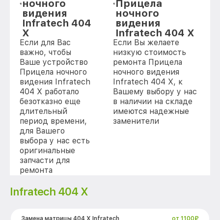
ночного
Прицела
видения
ночного
Infratech 404
видения
Х
Infratech 404 Х
Если для Вас
Если Вы желаете
важно, чтобы
низкую стоимость
Ваше устройство
ремонта Прицела
Прицела ночного
ночного видения
видения Infratech
Infratech 404 Х, к
404 Х работало
Вашему выбору у нас
безотказно еще
в наличии на складе
длительный
имеются надежные
период времени,
заменители
для Вашего
выбора у нас есть
оригинальные
запчасти для
ремонта
[replace(mark_kir)]
Infratech 404 Х
Замена матрицы 404 Х Infratech
от 1100₽