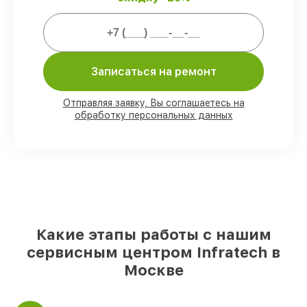
Мы гарантируем:
Записаться на ремонт
80%
работ в присутствии заказчика
90%
комплектующих для прицелов
ночного видения имеются в наличии или
Отправляя заявку, Вы соглашаетесь на
обработку персональных данных
доступны для быстрой доставки
Подбор оригинальных комплектующих
и надежных реплик с возможностью
выбрать
– с учётом всех запросов
85%
работ в течение пары часов, при
условии, что обслуживание началось
сразу
Какие этапы работы с нашим
сервисным центром Infratech в
Москве