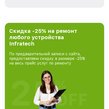
каждого пользователя продукции Infratech,
вне зависимости от сложности поломки. Мы
стремимся к тому, чтобы каждый клиент был
удовлетворен скоростью и качеством
предоставляемых услуг. Наша цель — стать
лучшим сервисным центром Infratech в
городе Москве, постоянно повышая уровень
Скидка -25% на ремонт
доверия и лояльности наших клиентов.
любого устройства
Infratech
По предварительной записи с сайта,
предоставляем скидку в размере -25%
на весь прайс услуг по ремонту
25
%
OFF