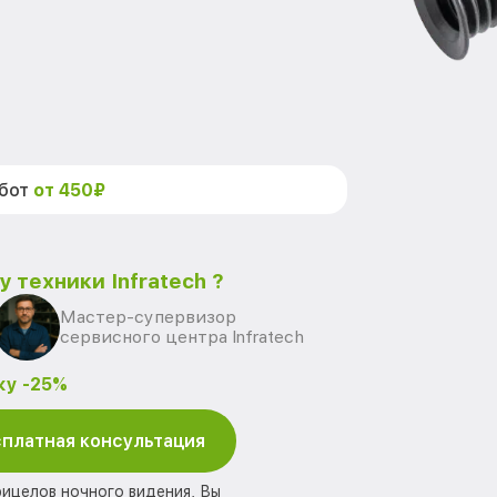
абот
от 450₽
 техники Infratech ?
Мастер-супервизор
сервисного центра Infratech
ку -25%
платная консультация
рицелов ночного видения, Вы