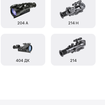
от 590₽
ДР Infratech
Заказать
от 1000₽
ratech
Заказать
204 А
214 Н
от 590₽
ech
Заказать
от 650₽
atech
Заказать
от 590₽
ratech
Заказать
от 1250₽
h
Заказать
404 ДК
214
от 750₽
 Infratech
Заказать
от 450₽
ДР Infratech
Заказать
становление)
от 750₽
Заказать
ия влаги 404