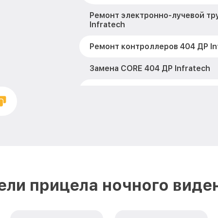
Ремонт электронно-лучевой тр
Infratech
Ремонт контроллеров 404 ДР In
Замена CORE 404 ДР Infratech
Восстановление питания 404 ДР
Ремонт оптики 404 ДР Infratech
Ремонт датчика синхроимпульс
Infratech
Калибровка и настройка теплов
Infratech
ли прицела ночного виден
Ремонт встроенного дальномет
устройств 404 ДР Infratech