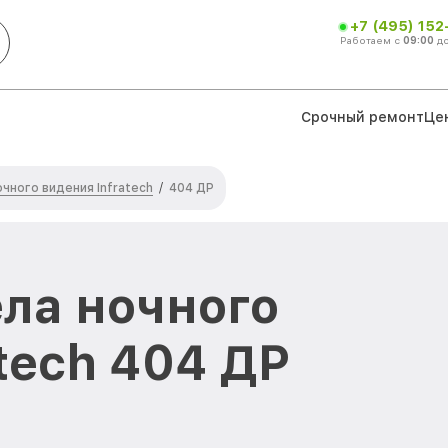
+7 (495) 152
Работаем с
09:00
д
Срочный ремонт
Це
чного видения Infratech
/
404 ДР
ла ночного
tech 404 ДР