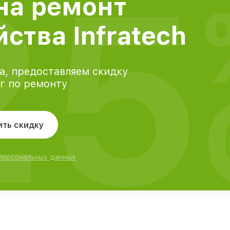
25
на ремонт
ства Infratech
а, предоставляем скидку
уг по ремонту
ить скидку
 персональных данных