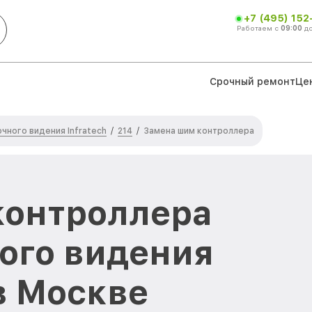
+7 (495) 152
Работаем с
09:00
д
Срочный ремонт
Це
чного видения Infratech
214
/
/
Замена шим контроллера
контроллера
ого видения
 в Москве