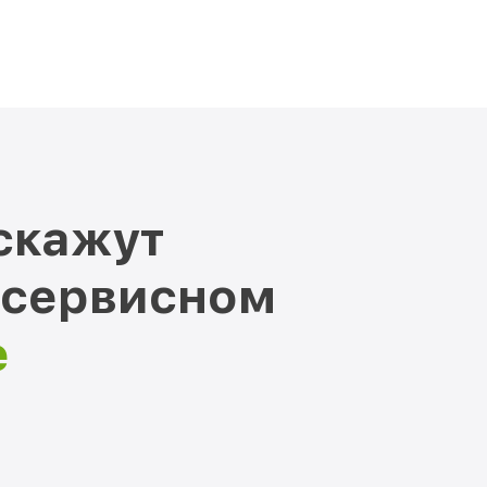
скажут
 сервисном
е