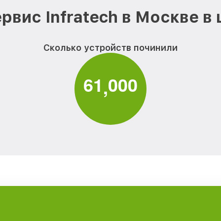
рвис Infratech в Москве в
Сколько устройств починили
6
1
0
0
0
,