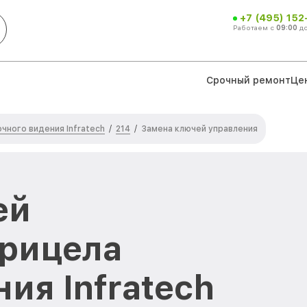
+7 (495) 152
Работаем с
09:00
д
Срочный ремонт
Це
чного видения Infratech
214
/
/
Замена ключей управления
ей
прицела
ия Infratech