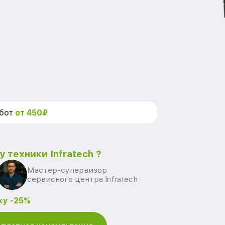
абот
от 450₽
 техники Infratech ?
Мастер-супервизор
сервисного центра Infratech
ку -25%