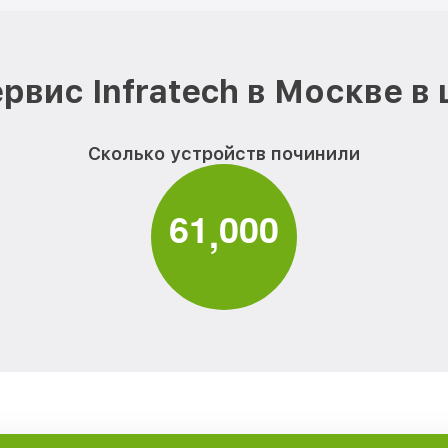
рвис Infratech в Москве в
Сколько устройств починили
6
1
0
0
0
,