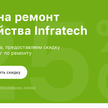
25
на ремонт
ства Infratech
а, предоставляем скидку
уг по ремонту
ить скидку
 персональных данных