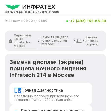
Официальный сервисный центр Infratech
+7 (495) 152-68-30
Работаем с
09:00
до
21:00
Сервисный
Ремонт Прицелов
Замена
центр
ночного видения
214
/
/
/
дисплея
Infratech в
Infratech
(экрана)
Москве
Замена дисплея (экрана)
прицела ночного видения
Infratech 214 в Москве
Точная диагностика
Определим поломку прицела ночного
видения Infratech 214 за наш счёт.
Доставка от двери до двери за