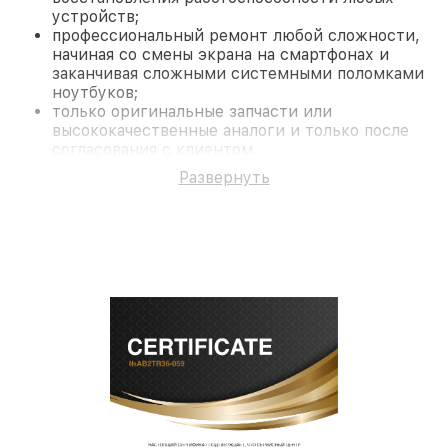
устройств;
профессиональный ремонт любой сложности,
начиная со смены экрана на смартфонах и
заканчивая сложными системными поломками
ноутбуков;
только оригинальные запчасти или
высококачественные аналоги и только после
согласования с клиентом.
На все работы и замененные комплектующие
Развернуть
предоставляется длительная гарантия. В случае
поломки по условиям гарантии, мы бесплатно
исправим ситуацию.
Наши преимущества
Преимуществами нашего сервисного центра
Infratech в Москве являются:
лучшие специалисты с многолетним опытом и
безупречной репутацией;
современное оборудование и
лицензированное ПО в ремонтно-
диагностических мастерских;
собственный склад комплектующих, что
позволяет сократить сроки
восстановительных работ;