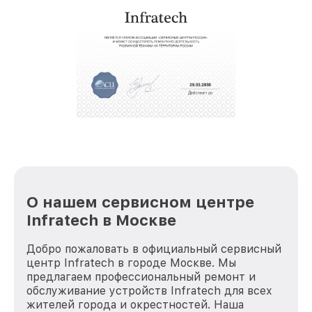
звернуть
услуги курьера для владельцев
крупногабаритной техники, которые
обеспечат доставку устройств в сервис в
полной сохранности и бесплатно.
За годы своей деятельности мы получали только
положительные отзывы и обрели отличную
репутацию. Мы постоянно совершенствуемся и
стараемся каждый день делать наш сервис еще
лучше!
О нашем сервисном центре
Infratech в Москве
Добро пожаловать в официальный сервисный
центр Infratech в городе Москве. Мы
предлагаем профессиональный ремонт и
обслуживание устройств Infratech для всех
жителей города и окрестностей. Наша