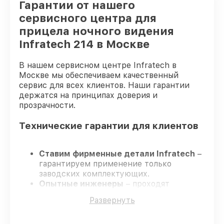
Гарантии от нашего
сервисного центра для
прицела ночного видения
Infratech 214 в Москве
В нашем сервисном центре Infratech в
Москве мы обеспечиваем качественный
сервис для всех клиентов. Наши гарантии
держатся на принципах доверия и
прозрачности.
Технические гарантии для клиентов
Ставим фирменные детали Infratech
–
гарантируем применение только
заводских комплектующих.
Опытные инженеры
– проходят
постоянное обучение, что подтверждает
Развернуть
уровень их профессионализма.
Заканчиваем ремонт в четко
оговоренные сроки
– ремонт прицела