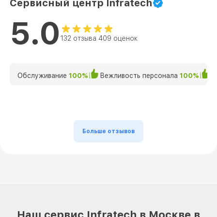
Сервисный центр Infratech
5.0
132 отзыва 409 оценок
Обслуживание
100%
Вежливость персонала
100%
К
Больше отзывов
Наш сервис Infratech в Москве в