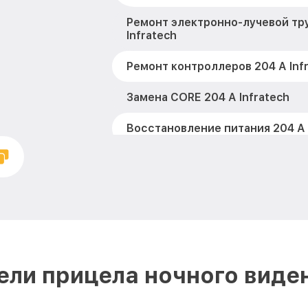
Ремонт электронно-лучевой тр
Infratech
Ремонт контроллеров 204 А Inf
Замена CORE 204 А Infratech
Восстановление питания 204 А 
Ремонт оптики 204 А Infratech
Ремонт датчика синхроимпульс
Infratech
Калибровка и настройка теплов
Infratech
ли прицела ночного виден
Ремонт встроенного дальномет
устройств 204 А Infratech