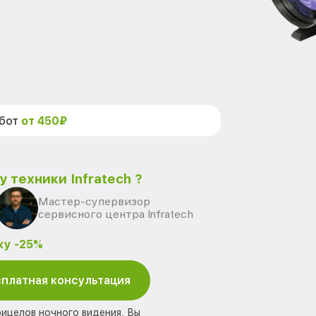
абот
от 450₽
 техники Infratech ?
Мастер-супервизор
сервисного центра Infratech
ку -25%
платная консультация
рицелов ночного видения, Вы