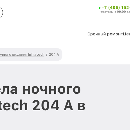
+7 (495) 152
Работаем с
09:00
д
Срочный ремонт
Це
чного видения Infratech
/
204 А
ла ночного
tech 204 А в