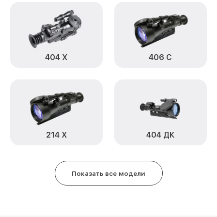
Замена ключей управления 204 
Ремонт цепи питания 204 А Infr
Замена USB порта 204 А Infrate
404 Х
406 С
Замена процессора 204 А Infra
Замена аккумулятора 204 А Infr
Замена корпуса 204 А Infratech
214 Х
404 ДК
Замена дисплея (экрана) 204 А 
Прошивка (Обновление ПО) 204 
Показать все модели
Ремонт платы управления (вос
204 А Infratech
Восстановление после попадан