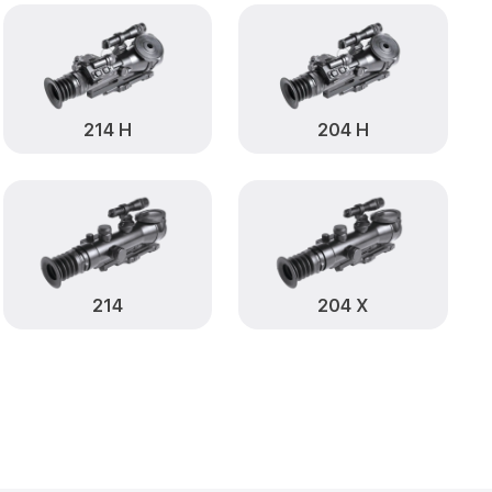
от 590₽
А Infratech
Заказать
от 1000₽
atech
Заказать
от 590₽
ch
Заказать
214 Н
204 Н
от 650₽
tech
Заказать
от 590₽
atech
Заказать
от 1250₽
Заказать
214
204 Х
от 750₽
Infratech
Заказать
от 450₽
А Infratech
Заказать
становление)
от 750₽
Заказать
ия влаги 204 А