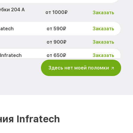
убки 204 А
от 1000₽
Заказать
от 590₽
ratech
Заказать
от 900₽
Заказать
от 650₽
Infratech
Заказать
Здесь нет моей поломки
от 2000₽
Заказать
ов 204 А
от 1550₽
Заказать
изора 204 А
от 750₽
Заказать
ия Infratech
ра и других
от 750₽
Заказать