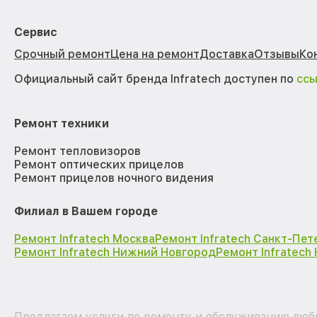
Сервис
Срочный ремонт
Цена на ремонт
Доставка
Отзывы
Ко
Официальный сайт бренда Infratech доступен по
сс
Ремонт техники
Ремонт тепловизоров
Ремонт оптических прицелов
Ремонт прицелов ночного видения
Филиал в Вашем городе
Ремонт Infratech Москва
Ремонт Infratech Санкт-Пет
Ремонт Infratech Нижний Новгород
Ремонт Infratech
Предлагаем услуги по ремонту и обслуживанию любых