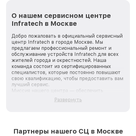
О нашем сервисном центре
Infratech в Москве
Добро пожаловать в официальный сервисный
центр Infratech в городе Москве. Мы
предлагаем профессиональный ремонт и
обслуживание устройств Infratech для всех
жителей города и окрестностей. Наша
команда состоит из сертифицированных
специалистов, которые постоянно повышают
свою квалификацию, чтобы предоставить вам
лучший сервис.
Миссия нашего центра — обеспечить
качественный и доступный ремонт для
Развернуть
каждого пользователя продукции Infratech,
вне зависимости от сложности поломки. Мы
стремимся к тому, чтобы каждый клиент был
удовлетворен скоростью и качеством
предоставляемых услуг. Наша цель — стать
Партнеры нашего СЦ в Москве
лучшим сервисным центром Infratech в