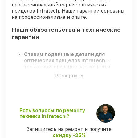
профессиональный сервис оптических
прицелов Infratech. Наши гарантии основаны
на профессионализме и опыте.
Наши обязательства и технические
гарантии
Ставим подлинные детали для
оптических прицелов Infratech
–
только оригинальные запчасти для
вашей техники.
Развернуть
Сертифицированные инженеры
–
проходят регулярное обучение, что
подтверждает гарантированно
долговечный результат.
Соблюдаем сроки
– ремонт оптических
прицелов Infratech в оговоренные сроки.
Есть вопросы по ремонту
Гарантийное обслуживание
– на все
техники Infratech ?
услуги и детали для оптических
прицелов Infratech предоставляется
Запишитесь на ремонт и получите
длительная гарантия.
скидку -25%