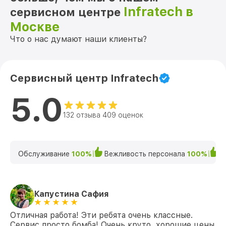
Infratech в
сервисном центре
Москве
Что о нас думают наши клиенты?
Сервисный центр Infratech
5.0
132 отзыва 409 оценок
Обслуживание
100%
Вежливость персонала
100%
К
Капустина Сафия
Отличная работа! Эти ребята очень классные.
Сервис просто бомба! Очень круто, хорошие цены