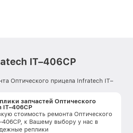
ratech IT–406СP
та Оптического прицела Infratech IT–
плики запчастей Оптического
h IT–406СP
зкую стоимость ремонта Оптического
T–406СP, к Вашему выбору у нас в
адежные реплики