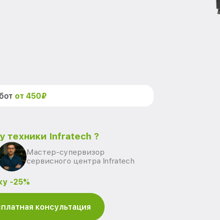
абот
от 450₽
 техники Infratech ?
Мастер-супервизор
сервисного центра Infratech
ку -25%
платная консультация