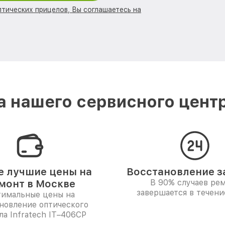
птических прицелов, Вы соглашаетесь на
 нашего сервисного центра
 лучшие цены на
Восстановление за
монт в Москве
В 90% случаев ре
завершается в течени
имальные цены на
новление оптического
а Infratech IT–406СP