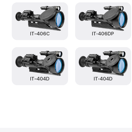
IT–406С
IT-406DP
IT-404D
IT–404D