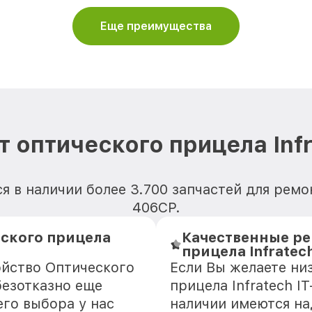
Еще преимущества
 оптического прицела Inf
 в наличии более 3.700 запчастей для ремон
406СP.
ского прицела
Качественные ре
прицела Infratec
ойство Оптического
Если Вы желаете ни
безотказно еще
прицела Infratech I
го выбора у нас
наличии имеются н