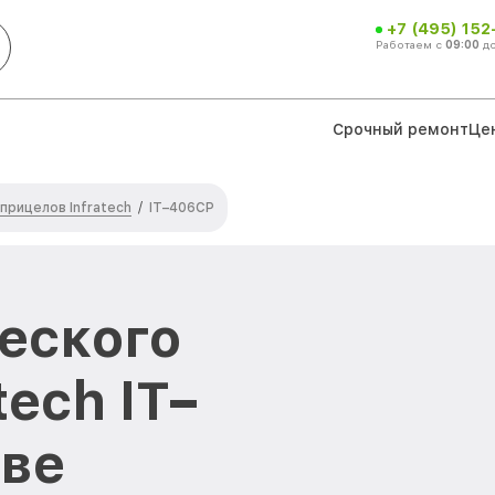
+7 (495) 152
Работаем с
09:00
д
Срочный ремонт
Це
прицелов Infratech
/
IT–406СP
еского
tech IT–
кве