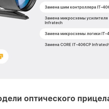
Замена шим контроллера IT–406
Замена микросхемы усилителя
Infratech
Замена микросхемы логики IT–4
Замена CORE IT–406СP Infratec
Ремонт встроенного дальномет
устройств IT–406СP Infratech
Калибровка и настройка теплов
406СP Infratech
Ремонт датчика синхроимпульс
Infratech
дели оптического прицела
Ремонт оптики IT–406СP Infrate