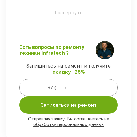
Только фирменные комплектующие
–
Развернуть
только подлинные комплектующие.
Опытные мастера
– проверенные
специалисты с опытом и сертификацией.
Точное соблюдение сроков
–
гарантируем завершение работ без
Есть вопросы по ремонту
задержек.
техники Infratech ?
Гарантийное обслуживание
–
обслуживаем оптических прицелов
Запишитесь на ремонт и получите
всегда со строгим соблюдением
скидку -25%
гарантийных обязательств.
Мы гарантируем:
Записаться на ремонт
80%
работ с возможностью
присутствовать
90%
комплектующих для оптических
Отправляя заявку, Вы соглашаетесь на
обработку персональных данных
прицелов на складе или быстро
поставляются