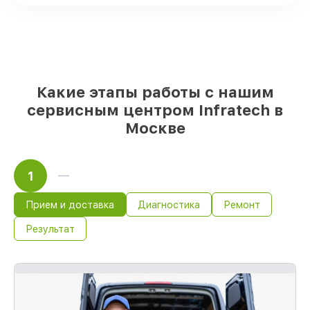
Подбор оригинальных комплектующих
и надежных реплик с возможностью
выбрать
– с учётом всех запросов
85%
работ за 1–2 часа, если мастер
приступает к восстановлению сразу
Какие этапы работы с нашим
сервисным центром Infratech в
Москве
1
Прием и доставка
Диагностика
Ремонт
Результат