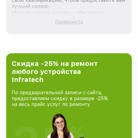
свою квалификацию, чтобы предоставить вам
лучший сервис.
Миссия нашего центра — обеспечить
качественный и доступный ремонт для
Развернуть
каждого пользователя продукции Infratech,
вне зависимости от сложности поломки. Мы
стремимся к тому, чтобы каждый клиент был
удовлетворен скоростью и качеством
предоставляемых услуг. Наша цель — стать
лучшим сервисным центром Infratech в
городе Москве, постоянно повышая уровень
Скидка -25% на ремонт
доверия и лояльности наших клиентов.
любого устройства
Infratech
По предварительной записи с сайта,
предоставляем скидку в размере -25%
на весь прайс услуг по ремонту
%