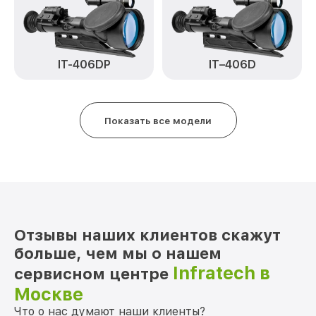
Замена матрицы IT-404H Infratech
от 1100₽
Замена дисплея (экрана) IT-404H
от 750₽
Infratech
IT–406D
IT-406DP
Ремонт разъема IT-404H Infratech
от 590₽
Ремонт Wi-Fi IT-404H Infratech
от 650₽
Показать все модели
Восстановление после попадания влаги
от 650₽
IT-404H Infratech
Ремонт платы управления
от 750₽
(восстановление) IT-404H Infratech
Прошивка (Обновление ПО) IT-404H
от 450₽
Отзывы наших клиентов скажут
Infratech
больше, чем мы о нашем
Infratech в
сервисном центре
Москве
Что о нас думают наши клиенты?