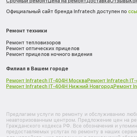
Срочный ремонт
Цена на ремонт
Доставка
Отзывы
Ко
Официальный сайт бренда Infratech доступен по
сс
Ремонт техники
Ремонт тепловизоров
Ремонт оптических прицелов
Ремонт прицелов ночного видения
Филиал в Вашем городе
Ремонт Infratech IT-404H Москва
Ремонт Infratech I
Ремонт Infratech IT-404H Нижний Новгород
Ремонт I
Предлагаем услуги по ремонту и обслуживанию любых
неавторизованным центром. Предложение цен на рем
Гражданского кодекса РФ. Все обозначения и упоми
предоставляемых услугах по ремонту в наших серви