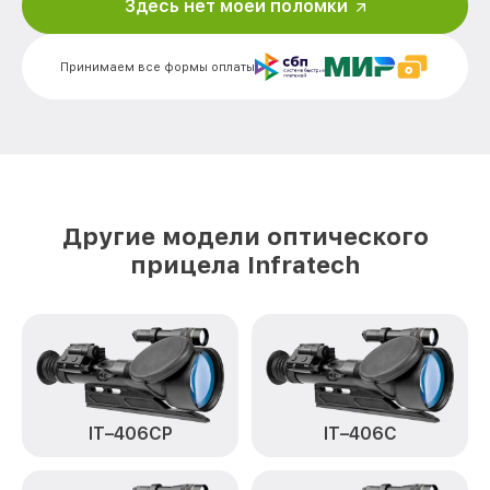
Здесь нет моей поломки
Калибровка и настройка тепловизора
от 750₽
IT-404H Infratech
Принимаем все формы оплаты
Ремонт датчика синхроимпульсов IT-
от 1550₽
404H Infratech
Ремонт оптики IT-404H Infratech
от 2000₽
Восстановление питания IT-404H
от 650₽
Infratech
Другие модели оптического
Замена ключей управления IT-404H
от 590₽
прицела Infratech
Infratech
Замена корпуса IT-404H Infratech
от 1250₽
Замена аккумулятора IT-404H Infratech
от 590₽
Замена процессора IT-404H Infratech
от 650₽
IT–406СP
IT–406С
Замена USB порта IT-404H Infratech
от 590₽
Ремонт цепи питания IT-404H Infratech
от 1000₽