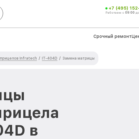
+7 (495) 152
Работаем с
09:00
д
Срочный ремонт
Це
прицелов Infratech
IT-404D
/
/
Замена матрицы
ицы
прицела
04D в