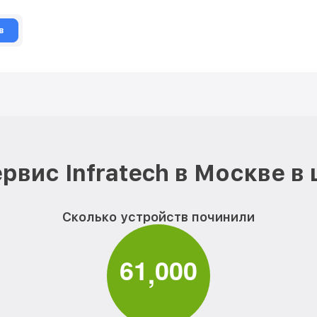
в
рвис Infratech в Москве в
Сколько устройств починили
6
1
0
0
0
,