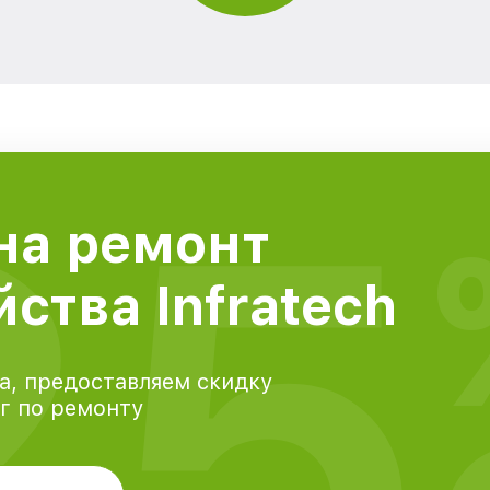
25
на ремонт
ства Infratech
а, предоставляем скидку
уг по ремонту