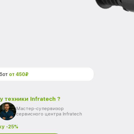
абот
от 450₽
 техники Infratech ?
Мастер-супервизор
сервисного центра Infratech
ку -25%