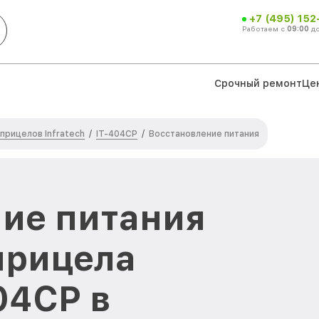
+7 (495) 152
Работаем с
09:00
д
Срочный ремонт
Це
прицелов Infratech
IT-404CP
/
/
Восстановление питания
ие питания
прицела
404CP в