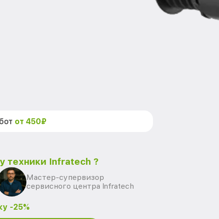
абот
от 450₽
 техники Infratech ?
Мастер-супервизор
сервисного центра Infratech
ку -25%