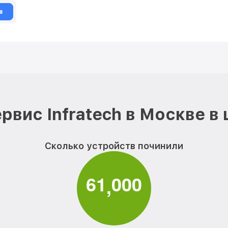
в
рвис Infratech в Москве в
Сколько устройств починили
6
1
0
0
0
,