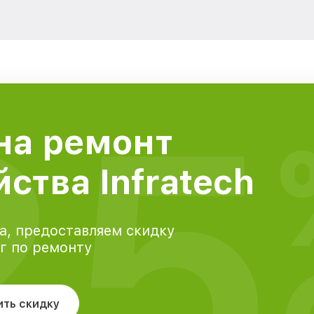
25
на ремонт
ства Infratech
а, предоставляем скидку
уг по ремонту
ить скидку