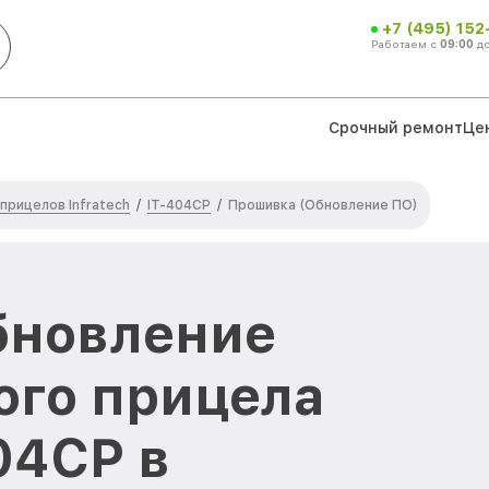
+7 (495) 152
Работаем с
09:00
д
Срочный ремонт
Це
прицелов Infratech
IT-404CP
/
/
Прошивка (Обновление ПО)
бновление
ого прицела
404CP в