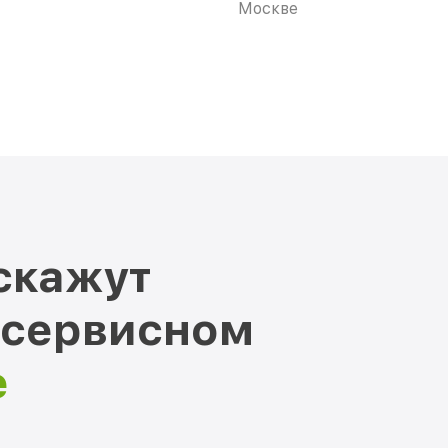
Москве
скажут
 сервисном
е