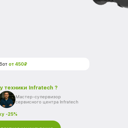
абот
от 450₽
 техники Infratech ?
Мастер-супервизор
сервисного центра Infratech
ку -25%