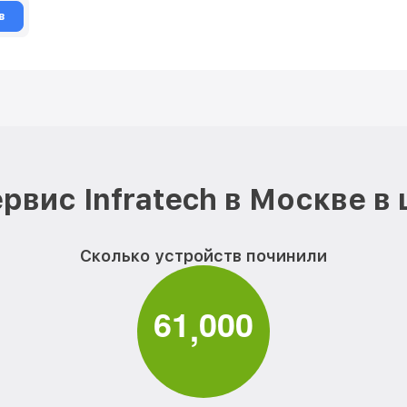
в
рвис Infratech в Москве в
Сколько устройств починили
6
1
0
0
0
,