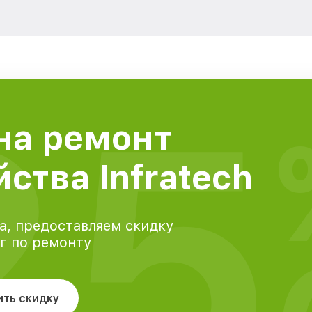
25
на ремонт
ства Infratech
а, предоставляем скидку
уг по ремонту
ить скидку