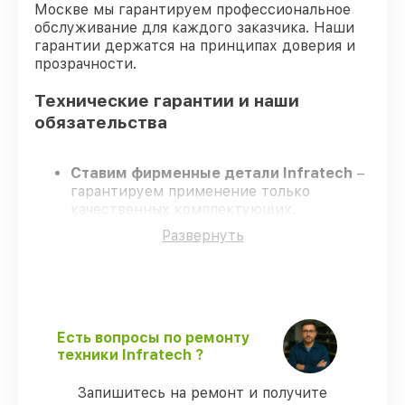
Москве мы гарантируем профессиональное
обслуживание для каждого заказчика. Наши
гарантии держатся на принципах доверия и
прозрачности.
Технические гарантии и наши
обязательства
Ставим фирменные детали Infratech
–
гарантируем применение только
качественных комплектующих.
Сертифицированные специалисты
–
Развернуть
проходят постоянное обучение, что
подтверждает уровень их
профессионализма.
Всегда выполняем ремонт вовремя
–
ремонт оптического прицела Infratech
IT-404C без задержек.
Есть вопросы по ремонту
Официальная гарантия
– все все виды
техники Infratech ?
ремонта защищены официальной
гарантией Infratech.
Запишитесь на ремонт и получите