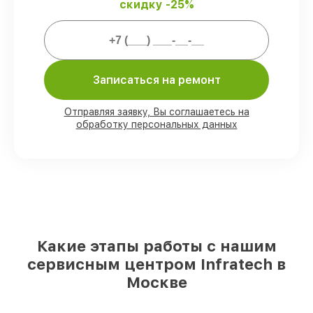
скидку -25%
Мы гарантируем:
80%
работ закрываем в присутствии
Записаться на ремонт
клиента
90%
запчастей Infratech готовы к
установке в Москве, остальные
Отправляя заявку, Вы соглашаетесь на
доставляются быстро
обработку персональных данных
Подлинные запчасти Infratech и
надёжные аналоги
– для разного
бюджета
85%
работ выполняются в тот же день,
если мастер приступает к ремонту сразу
Какие этапы работы с нашим
сервисным центром Infratech в
Москве