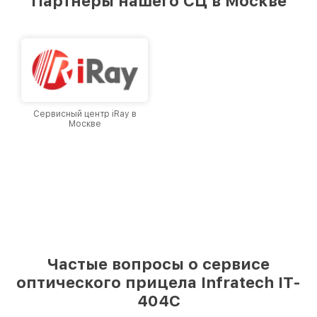
Партнеры нашего СЦ в Москве
лучшим сервисным центром Infratech в
городе Москве, постоянно повышая уровень
доверия и лояльности наших клиентов.
Сервисный центр iRay в
Москве
Частые вопросы о сервисе
оптического прицела Infratech IT-
404C