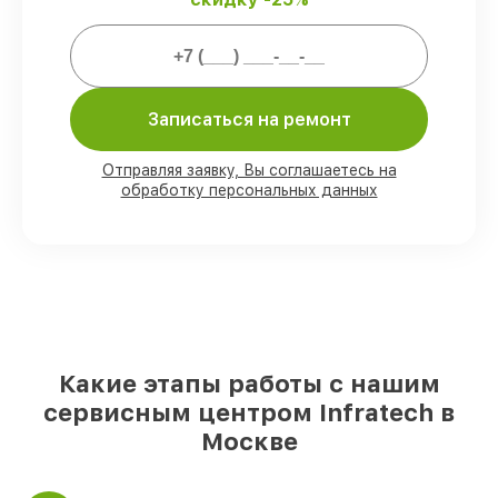
Мы гарантируем:
80%
ремонтов закрываем в присутствии
клиента
90%
комплектующих Infratech имеются
Записаться на ремонт
на складе в Москве, остальные
поступают оперативно
Отправляя заявку, Вы соглашаетесь на
Подлинные запчасти Infratech и
обработку персональных данных
надёжные аналоги
– с учётом любых
финансовых возможностей
85%
ремонтов занимают до 2 часов, если
мастер приступает к ремонту сразу
Какие этапы работы с нашим
сервисным центром Infratech в
Москве