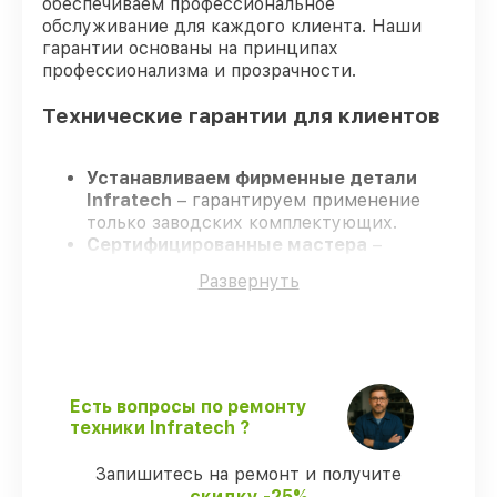
обеспечиваем профессиональное
обслуживание для каждого клиента. Наши
гарантии основаны на принципах
профессионализма и прозрачности.
Технические гарантии для клиентов
Устанавливаем фирменные детали
Infratech
– гарантируем применение
только заводских комплектующих.
Сертифицированные мастера
–
проходят постоянное обучение, что
Развернуть
гарантирует качество выполняемых
работ.
Соблюдаем сроки ремонта
– ремонт
оптического прицела Infratech IT-404C
без задержек.
Официальная гарантия
– все все виды
Есть вопросы по ремонту
ремонта защищены сервисной
техники Infratech ?
гарантией.
Запишитесь на ремонт и получите
скидку -25%