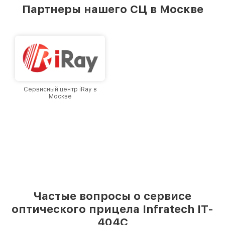
предоставляемых услуг. Наша цель — стать
Партнеры нашего СЦ в Москве
лучшим сервисным центром Infratech в
городе Москве, постоянно повышая уровень
доверия и лояльности наших клиентов.
Сервисный центр iRay в
Москве
Частые вопросы о сервисе
оптического прицела Infratech IT-
404C