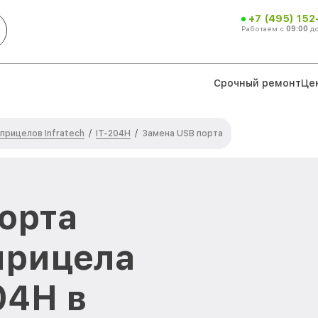
+7 (495) 152
Работаем с
09:00
д
Срочный ремонт
Це
прицелов Infratech
IT-204H
/
/
Замена USB порта
орта
прицела
04H в