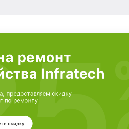
25
на ремонт
ства Infratech
а, предоставляем скидку
уг по ремонту
ить скидку