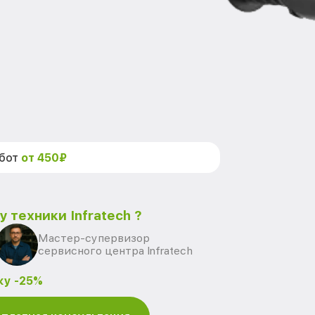
абот
от 450₽
 техники Infratech ?
Мастер-супервизор
сервисного центра Infratech
ку -25%