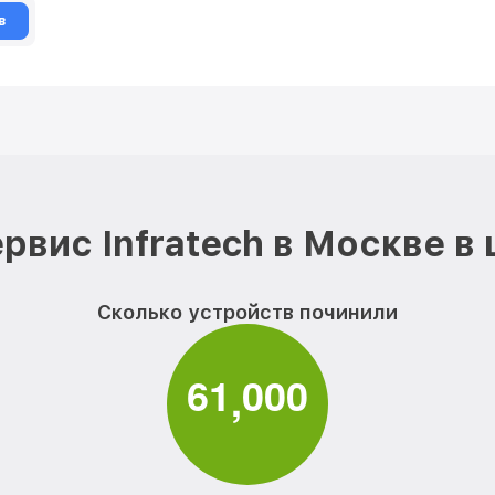
в
рвис Infratech в Москве в
Сколько устройств починили
6
1
0
0
0
,