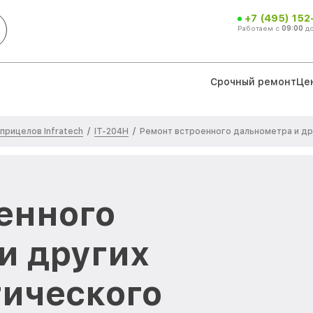
+7 (495) 152
Работаем с
09:00
д
Срочный ремонт
Це
прицелов Infratech
IT-204H
/
/
Ремонт встроенного дальнометра и др
енного
и других
тического