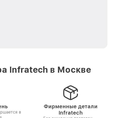
 Infratech в Москве
ень
Фирменные детали
ершается в
Infratech
я