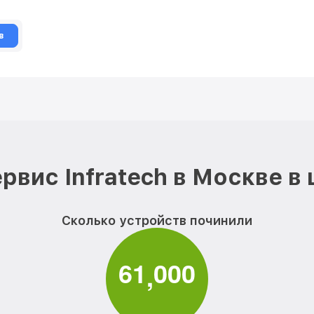
в
рвис Infratech в Москве в
Сколько устройств починили
6
1
0
0
0
,