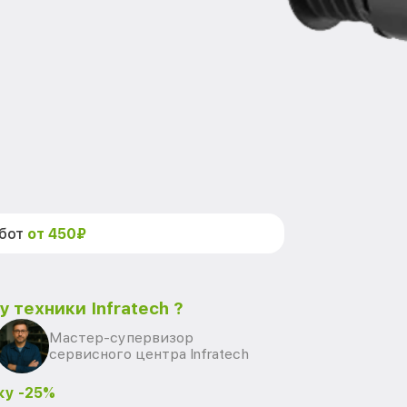
абот
от 450₽
 техники Infratech ?
Мастер-супервизор
сервисного центра Infratech
ку -25%