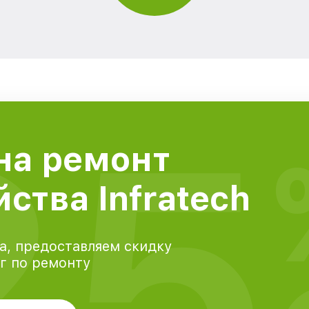
25
на ремонт
ства Infratech
а, предоставляем скидку
уг по ремонту