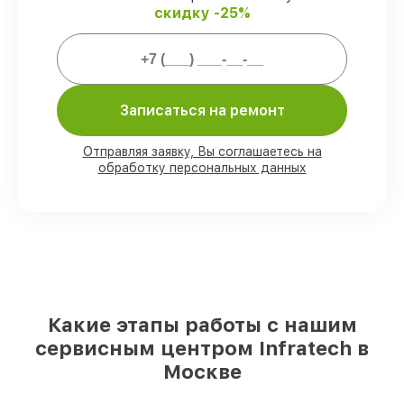
скидку -25%
Мы гарантируем:
80%
ремонтов проводим в присутствии
клиента
90%
комплектующих Infratech имеются
Записаться на ремонт
на складе в Москве, остальные доступны
для срочного заказа
Отправляя заявку, Вы соглашаетесь на
Подлинные запчасти Infratech и
обработку персональных данных
надёжные аналоги
– для разного
бюджета
85%
ремонтов выполняются в тот же
день, если мастер приступает к ремонту
сразу
Какие этапы работы с нашим
сервисным центром Infratech в
Москве