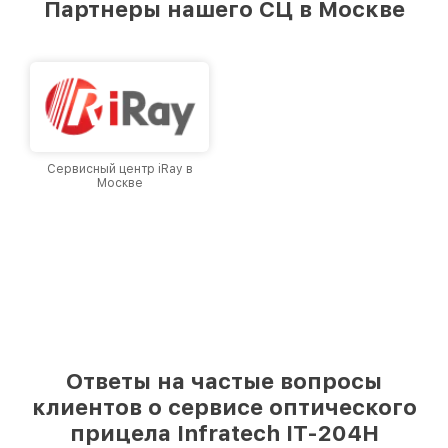
Партнеры нашего СЦ в Москве
лучшим сервисным центром Infratech в
городе Москве, постоянно повышая уровень
доверия и лояльности наших клиентов.
Сервисный центр iRay в
Москве
Ответы на частые вопросы
клиентов о сервисе оптического
прицела Infratech IT-204H