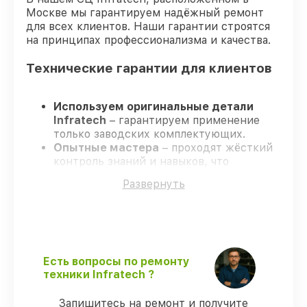
Москве мы гарантируем надёжный ремонт
для всех клиентов. Наши гарантии строятся
на принципах профессионализма и качества.
Технические гарантии для клиентов
Используем оригинальные детали
Infratech
– гарантируем применение
только заводских комплектующих.
Опытные мастера
– проходят жёсткий
контроль знаний и навыков, что
обеспечивает надёжную работу
Развернуть
устройства после ремонта.
Заканчиваем ремонт в четко
оговоренные сроки
– ремонт
оптического прицела Infratech IT-204H
строго по договоренности.
Официальная гарантия
– все работы и
Есть вопросы по ремонту
запчасти защищены сервисной
техники Infratech ?
гарантией.
Запишитесь на ремонт и получите