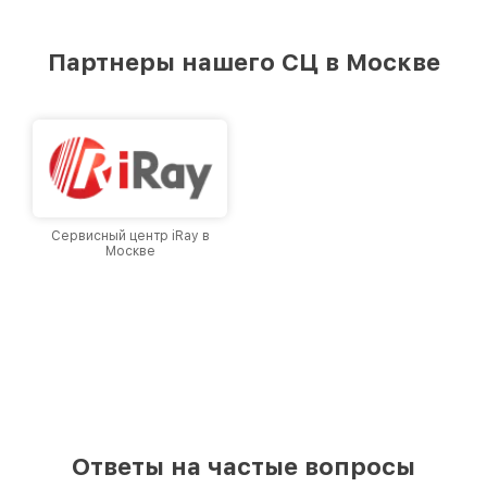
стремимся к тому, чтобы каждый клиент был
удовлетворен скоростью и качеством
предоставляемых услуг. Наша цель — стать
Партнеры нашего СЦ в Москве
лучшим сервисным центром Infratech в
городе Москве, постоянно повышая уровень
доверия и лояльности наших клиентов.
Сервисный центр iRay в
Москве
Ответы на частые вопросы