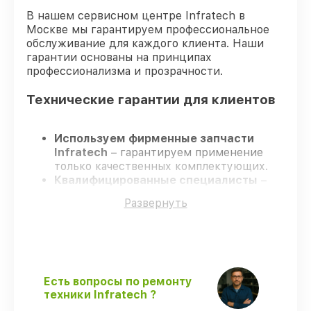
В нашем сервисном центре Infratech в
Москве мы гарантируем профессиональное
обслуживание для каждого клиента. Наши
гарантии основаны на принципах
профессионализма и прозрачности.
Технические гарантии для клиентов
Используем фирменные запчасти
Infratech
– гарантируем применение
только качественных комплектующих.
Квалифицированные специалисты
–
проходят жёсткий контроль знаний и
Развернуть
навыков, что обеспечивает надёжную
работу устройства после ремонта.
Заканчиваем ремонт в четко
оговоренные сроки
– ремонт
оптического прицела Infratech IT-204H
строго по договоренности.
Есть вопросы по ремонту
Гарантийное сопровождение
– все
техники Infratech ?
ремонтные услуги и комплектующие