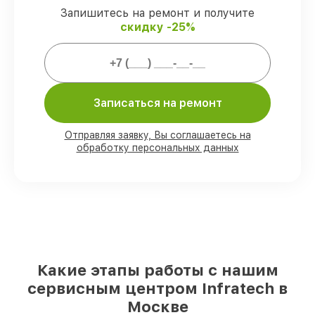
защищены гарантийной поддержкой до
Запишитесь на ремонт и получите
3 лет.
скидку -25%
Мы гарантируем:
80%
работ выполняем в вашем
Записаться на ремонт
присутствии
90%
деталей Infratech есть в наличии в
Отправляя заявку, Вы соглашаетесь на
мастерской или на складе в Москве,
обработку персональных данных
остальные доступны для срочного заказа
Фирменные детали Infratech и
проверенные реплики
– для разного
бюджета
85%
ремонтов исполняются за 1–2 часа,
если мастер приступает к ремонту сразу
Какие этапы работы с нашим
сервисным центром Infratech в
Москве