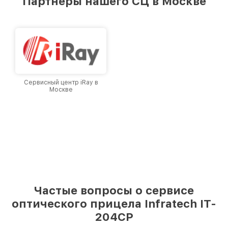
Партнеры нашего СЦ в Москве
лучшим сервисным центром Infratech в
городе Москве, постоянно повышая уровень
доверия и лояльности наших клиентов.
Сервисный центр iRay в
Москве
Частые вопросы о сервисе
оптического прицела Infratech IT-
204CP