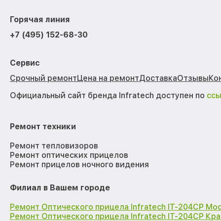
Горячая линия
+7 (495) 152-68-30
Сервис
Срочный ремонт
Цена на ремонт
Доставка
Отзывы
Ко
Официальный сайт бренда Infratech доступен по
сс
Ремонт техники
Ремонт тепловизоров
Ремонт оптических прицелов
Ремонт прицелов ночного видения
Филиал в Вашем городе
Ремонт Оптического прицела Infratech IT-204CP Мо
Ремонт Оптического прицела Infratech IT-204CP Кр