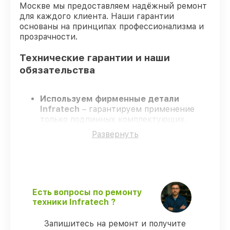
Москве мы предоставляем надёжный ремонт
для каждого клиента. Наши гарантии
основаны на принципах профессионализма и
прозрачности.
Технические гарантии и наши
обязательства
Используем фирменные детали
Infratech
– гарантируем применение
только подлинных комплектующих.
Квалифицированные инженеры
–
Развернуть
проходят жёсткий контроль знаний и
навыков, что обеспечивает надёжную
работу устройства после ремонта.
Соблюдаем сроки ремонта
– ремонт
оптического прицела Infratech IT-204CP
в оговоренные сроки.
Есть вопросы по ремонту
Поддержка после ремонта
– все все
техники Infratech ?
виды ремонта защищены сервисной
гарантией.
Запишитесь на ремонт и получите