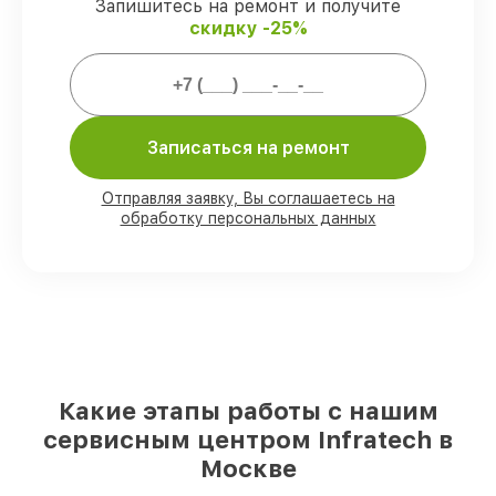
Запишитесь на ремонт и получите
скидку -25%
Мы гарантируем:
80%
ремонтов выполняем с
возможностью личного присутствия
Записаться на ремонт
владельца
90%
запчастей Infratech есть в наличии
в мастерской или на складе в Москве,
Отправляя заявку, Вы соглашаетесь на
остальные доступны для срочного заказа
обработку персональных данных
Фирменные детали Infratech и
проверенные реплики
– для разного
бюджета
85%
работ исполняются за 1–2 часа,
после приёма оптического прицела
Какие этапы работы с нашим
сервисным центром Infratech в
Москве