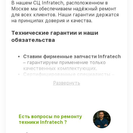
В нашем СЦ Infratech, расположенном в
Москве мы обеспечиваем надёжный ремонт
для всех клиентов. Наши гарантии держатся
на принципах доверия и качества.
Технические гарантии и наши
обязательства
Ставим фирменные запчасти Infratech
– гарантируем применение только
качественных комплектующих.
Сертифицированные специалисты
–
проходят жёсткий контроль знаний и
Развернуть
навыков, что гарантирует качество
выполняемых работ.
Всегда выполняем ремонт вовремя
–
ремонт оптического прицела Infratech
IT-204C в оговоренные сроки.
Гарантийное сопровождение
– все все
Есть вопросы по ремонту
виды ремонта защищены сервисной
техники Infratech ?
гарантией.