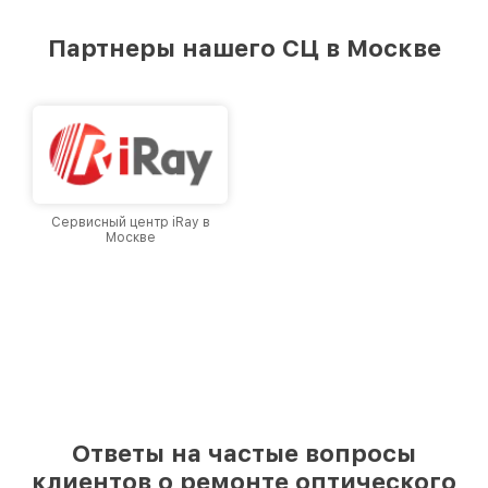
удовлетворен скоростью и качеством
предоставляемых услуг. Наша цель — стать
Партнеры нашего СЦ в Москве
лучшим сервисным центром Infratech в
городе Москве, постоянно повышая уровень
доверия и лояльности наших клиентов.
Сервисный центр iRay в
Москве
Ответы на частые вопросы
клиентов о ремонте оптического