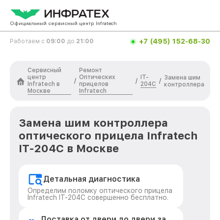
Официальный сервисный центр Infratech
+7 (495) 152-68-30
Работаем с
09:00
до
21:00
Сервисный
Ремонт
центр
Оптических
IT-
Замена шим
/
/
/
Infratech в
прицелов
204C
контроллера
Москве
Infratech
Замена шим контроллера
оптического прицела Infratech
IT-204C в Москве
Детальная диагностика
Определим поломку оптического прицела
Infratech IT-204C совершенно бесплатно.
Доставка от двери до двери за