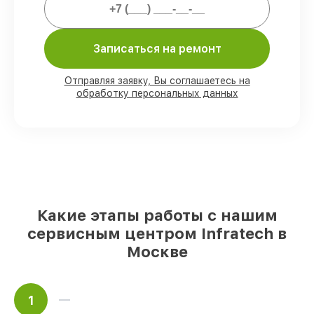
Мы гарантируем:
Записаться на ремонт
80%
работ выполняем с возможностью
личного присутствия владельца
90%
комплектующих Infratech имеются
Отправляя заявку, Вы соглашаетесь на
на складе в Москве, остальные доступны
обработку персональных данных
для срочного заказа
Оригинальные комплектующие
Infratech и качественные аналоги
–
под любые запросы
85%
починок занимают до 2 часов, при
незамедлительном начале работ
Какие этапы работы с нашим
сервисным центром Infratech в
Москве
1