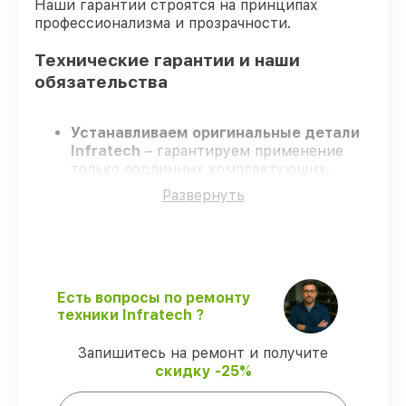
Наши гарантии строятся на принципах
профессионализма и прозрачности.
Технические гарантии и наши
обязательства
Устанавливаем оригинальные детали
Infratech
– гарантируем применение
только подлинных комплектующих.
Сертифицированные мастера
–
Развернуть
проходят постоянное обучение, что
обеспечивает надёжную работу
устройства после ремонта.
Соблюдаем сроки ремонта
– ремонт
оптического прицела Infratech IT-204C
строго по договоренности.
Есть вопросы по ремонту
Поддержка после ремонта
– все
техники Infratech ?
ремонтные услуги и комплектующие
защищены официальной гарантией
Запишитесь на ремонт и получите
Infratech.
скидку -25%