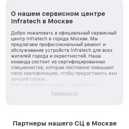
О нашем сервисном центре
Infratech в Москве
Добро пожаловать в официальный сервисный
центр Infratech в городе Москве. Мы
предлагаем профессиональный ремонт и
обслуживание устройств Infratech для всех
жителей города и окрестностей. Наша
команда состоит из сертифицированных
специалистов, которые постоянно повышают
свою квалификацию, чтобы предоставить вам
лучший сервис.
Миссия нашего центра — обеспечить
качественный и доступный ремонт для
Развернуть
каждого пользователя продукции Infratech,
вне зависимости от сложности поломки. Мы
стремимся к тому, чтобы каждый клиент был
удовлетворен скоростью и качеством
предоставляемых услуг. Наша цель — стать
Партнеры нашего СЦ в Москве
лучшим сервисным центром Infratech в