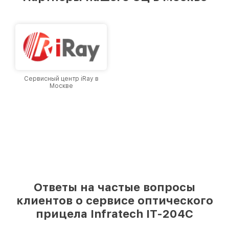
лучшим сервисным центром Infratech в
городе Москве, постоянно повышая уровень
доверия и лояльности наших клиентов.
Сервисный центр iRay в
Москве
Ответы на частые вопросы
клиентов о сервисе оптического
прицела Infratech IT-204C