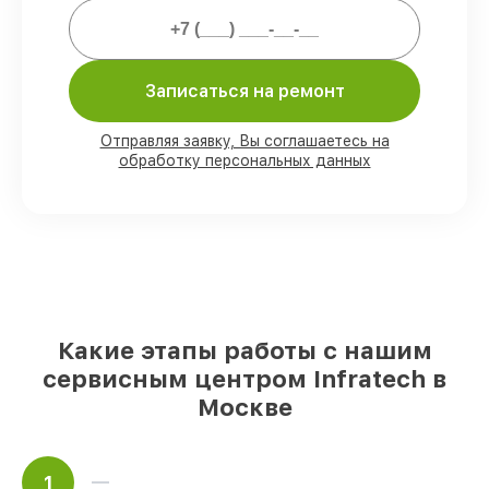
Мы гарантируем:
Записаться на ремонт
80%
работ выполняем с возможностью
личного присутствия владельца
90%
комплектующих Infratech имеются
Отправляя заявку, Вы соглашаетесь на
на складе в Москве, остальные доступны
обработку персональных данных
для срочного заказа
Оригинальные комплектующие
Infratech и качественные аналоги
–
под любые запросы
85%
починок занимают до 2 часов, при
незамедлительном начале работ
Какие этапы работы с нашим
сервисным центром Infratech в
Москве
1