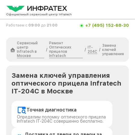
Официальный сервисный центр Infratech
+7 (495) 152-68-30
Работаем с
09:00
до
21:00
Сервисный
Ремонт
Замена
центр
Оптических
IT-
/
/
/
ключей
Infratech в
прицелов
204C
управления
Москве
Infratech
Замена ключей управления
оптического прицела Infratech
IT-204C в Москве
Точная диагностика
Определим поломку оптического прицела
Infratech IT-204C совершенно бесплатно.
Доставка от двери до двери за