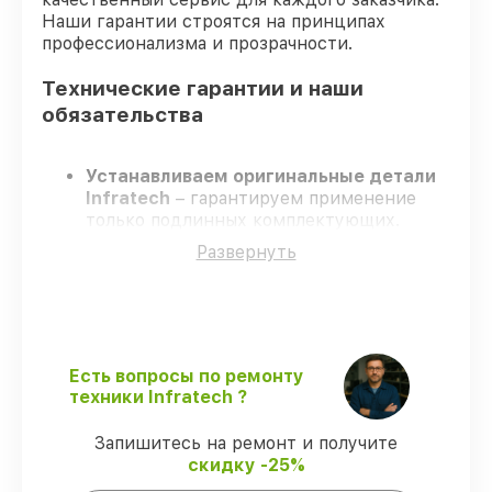
Наши гарантии строятся на принципах
профессионализма и прозрачности.
Технические гарантии и наши
обязательства
Устанавливаем оригинальные детали
Infratech
– гарантируем применение
только подлинных комплектующих.
Сертифицированные мастера
–
Развернуть
проходят постоянное обучение, что
обеспечивает надёжную работу
устройства после ремонта.
Соблюдаем сроки ремонта
– ремонт
оптического прицела Infratech IT-204C
строго по договоренности.
Есть вопросы по ремонту
Поддержка после ремонта
– все
техники Infratech ?
ремонтные услуги и комплектующие
защищены официальной гарантией
Запишитесь на ремонт и получите
Infratech.
скидку -25%