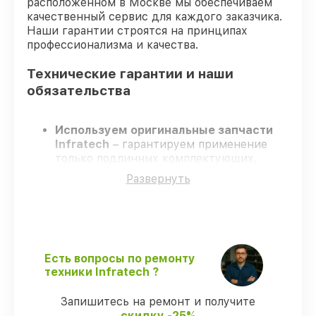
расположенном в Москве мы обеспечиваем
качественный сервис для каждого заказчика.
Наши гарантии строятся на принципах
профессионализма и качества.
Технические гарантии и наши
обязательства
Используем оригинальные запчасти
Infratech
– гарантируем применение
только подлинных комплектующих.
Квалифицированные инженеры
–
Развернуть
проходят постоянное обучение, что
гарантирует качество выполняемых
работ.
Соблюдаем сроки ремонта
– ремонт
оптического прицела Infratech IT-204C
строго по договоренности.
Есть вопросы по ремонту
Гарантийное сопровождение
– все
техники Infratech ?
ремонтные услуги и комплектующие
защищены официальной гарантией
Запишитесь на ремонт и получите
Infratech.
скидку -25%