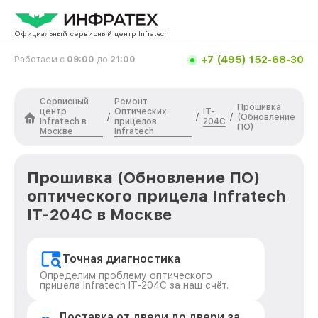
Официальный сервисный центр Infratech
+7 (495) 152-68-30
Работаем с
09:00
до
21:00
Сервисный
Ремонт
Прошивка
центр
Оптических
IT-
/
/
/
(Обновление
Infratech в
прицелов
204C
ПО)
Москве
Infratech
Прошивка (Обновление ПО)
оптического прицела Infratech
IT-204C в Москве
Точная диагностика
Определим проблему оптического
прицела Infratech IT-204C за наш счёт.
Доставка от двери до двери за