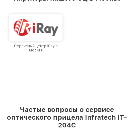
лучшим сервисным центром Infratech в
городе Москве, постоянно повышая уровень
доверия и лояльности наших клиентов.
Сервисный центр iRay в
Москве
Частые вопросы о сервисе
оптического прицела Infratech IT-
204C