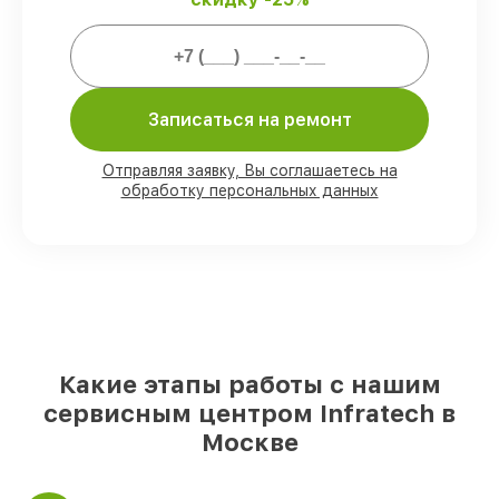
Мы гарантируем:
Записаться на ремонт
80%
ремонтов закрываем в вашем
присутствии
90%
деталей Infratech есть в наличии в
Отправляя заявку, Вы соглашаетесь на
мастерской или на складе в Москве,
обработку персональных данных
остальные доставляются быстро
Фирменные детали Infratech и
проверенные реплики
– с учётом любых
финансовых возможностей
85%
ремонтов занимают до 2 часов, при
незамедлительном начале работ
Какие этапы работы с нашим
сервисным центром Infratech в
Москве