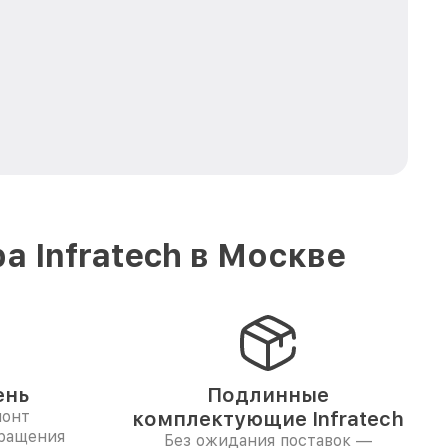
 Infratech в Москве
ень
Подлинные
монт
комплектующие Infratech
бращения
Без ожидания поставок —