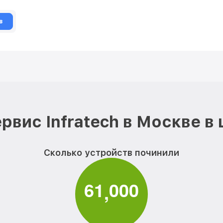
в
рвис Infratech в Москве в
Сколько устройств починили
6
1
0
0
0
,