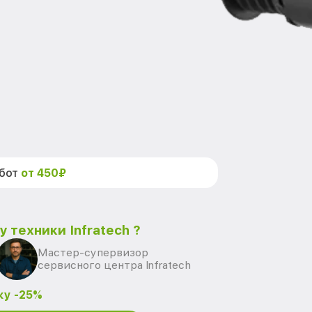
абот
от 450₽
 техники Infratech ?
Мастер-супервизор
сервисного центра Infratech
ку -25%