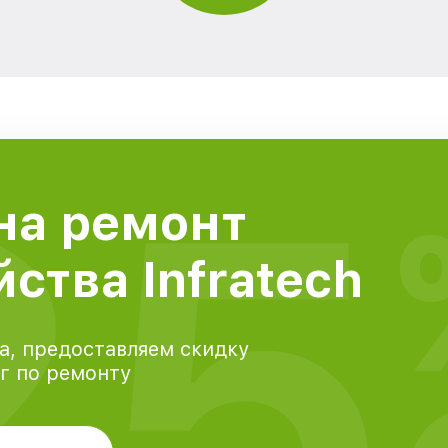
25
на ремонт
ства Infratech
а, предоставляем скидку
уг по ремонту