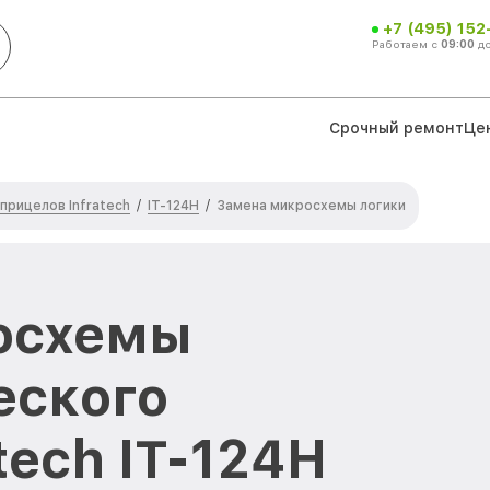
+7 (495) 152
Работаем с
09:00
д
Срочный ремонт
Це
прицелов Infratech
IT-124Н
/
/
Замена микросхемы логики
осхемы
еского
tech IT-124Н