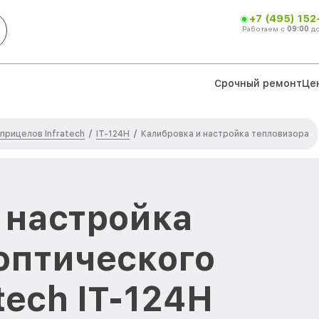
+7 (495) 152
Работаем с
09:00
д
Срочный ремонт
Це
прицелов Infratech
IT-124Н
/
/
Калибровка и настройка тепловизора
 настройка
оптического
tech IT-124Н