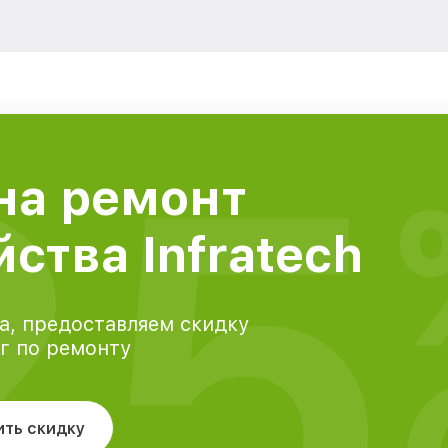
25
на ремонт
ства Infratech
а, предоставляем скидку
уг по ремонту
ить скидку