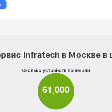
в
рвис Infratech в Москве в
Сколько устройств починили
6
1
0
0
0
,