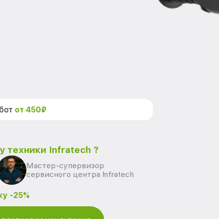
абот
от 450₽
 техники Infratech ?
Мастер-супервизор
сервисного центра Infratech
ку -25%