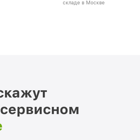
складе в Москве
скажут
 сервисном
е