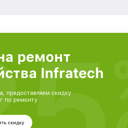
25
на ремонт
ства Infratech
а, предоставляем скидку
уг по ремонту
ить скидку