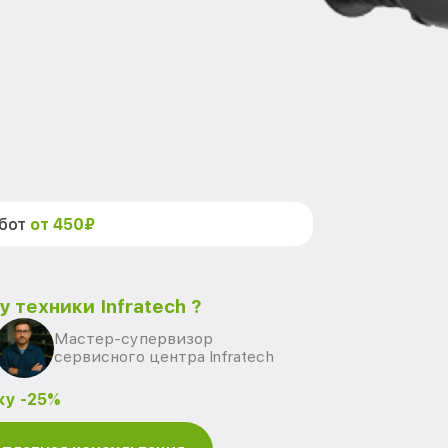
абот
от 450₽
 техники Infratech ?
Мастер-супервизор
сервисного центра Infratech
ку -25%