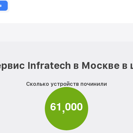
в
рвис Infratech в Москве в
Сколько устройств починили
6
1
0
0
0
,