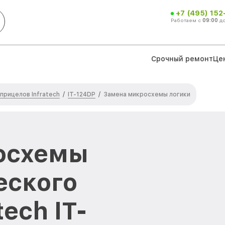
+7 (495) 152
Работаем с
09:00
д
Срочный ремонт
Це
прицелов Infratech
IT-124DP
/
/
Замена микросхемы логики
осхемы
еского
ech IT-