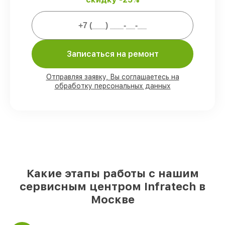
Мы гарантируем:
80%
заказов закрываем с возможностью
личного присутствия владельца
90%
комплектующих Infratech готовы к
Записаться на ремонт
установке в Москве, остальные
доступны для срочного заказа
Отправляя заявку, Вы соглашаетесь на
Подлинные запчасти Infratech и
обработку персональных данных
надёжные аналоги
– для разного
бюджета
85%
работ занимают до 2 часов, при
незамедлительном начале работ
Какие этапы работы с нашим
сервисным центром Infratech в
Москве