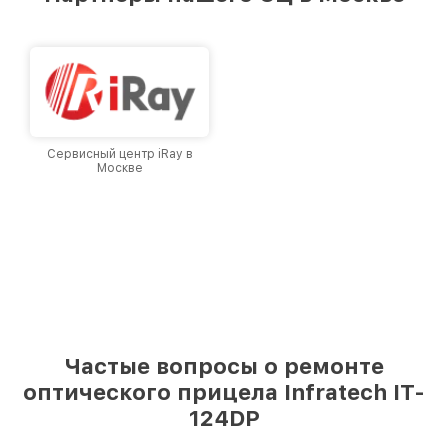
лучшим сервисным центром Infratech в
городе Москве, постоянно повышая уровень
доверия и лояльности наших клиентов.
Сервисный центр iRay в
Москве
Частые вопросы о ремонте
оптического прицела Infratech IT-
124DP