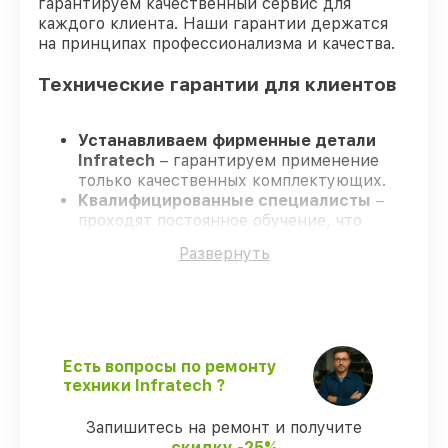
гарантируем качественный сервис для
каждого клиента. Наши гарантии держатся
на принципах профессионализма и качества.
Технические гарантии для клиентов
Устанавливаем фирменные детали
Infratech
– гарантируем применение
только качественных комплектующих.
Квалифицированные специалисты
–
проходят постоянное обучение, что
гарантирует качество выполняемых
Развернуть
работ.
Заканчиваем ремонт в четко
оговоренные сроки
– ремонт
оптического прицела Infratech IT-124DP
строго по договоренности.
Официальная гарантия
– все работы и
Есть вопросы по ремонту
запчасти защищены гарантийной
техники Infratech ?
поддержкой до 3 лет.
Запишитесь на ремонт и получите
скидку -25%