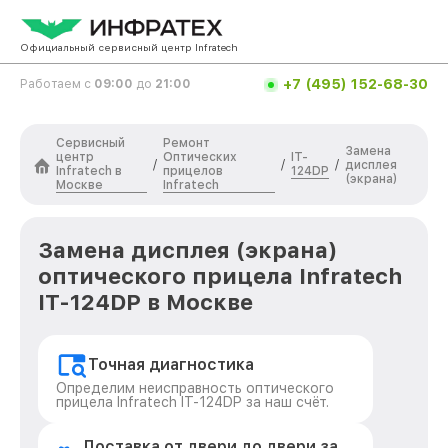
Официальный сервисный центр Infratech
+7 (495) 152-68-30
Работаем с
09:00
до
21:00
Сервисный
Ремонт
Замена
центр
Оптических
IT-
/
/
/
дисплея
Infratech в
прицелов
124DP
(экрана)
Москве
Infratech
Замена дисплея (экрана)
оптического прицела Infratech
IT-124DP в Москве
Точная диагностика
Определим неисправность оптического
прицела Infratech IT-124DP за наш счёт.
Доставка от двери до двери за