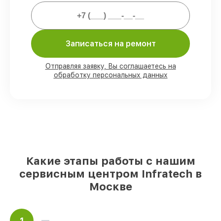
80%
работ проводим в присутствии
клиента
90%
комплектующих Infratech имеются
Записаться на ремонт
на складе в Москве, остальные
доставляются быстро
Отправляя заявку, Вы соглашаетесь на
Оригинальные комплектующие
обработку персональных данных
Infratech и качественные аналоги
–
для разного бюджета
85%
ремонтов занимают до 2 часов, если
мастер приступает к ремонту сразу
Какие этапы работы с нашим
сервисным центром Infratech в
Москве
1