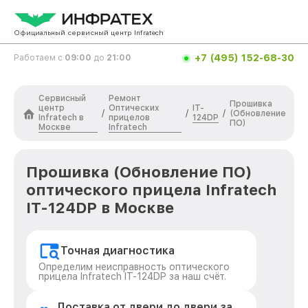
Официальный сервисный центр Infratech
+7 (495) 152-68-30
Работаем с
09:00
до
21:00
Сервисный
Ремонт
Прошивка
центр
Оптических
IT-
/
/
/
(Обновление
Infratech в
прицелов
124DP
ПО)
Москве
Infratech
Прошивка (Обновление ПО)
оптического прицела Infratech
IT-124DP в Москве
Точная диагностика
Определим неисправность оптического
прицела Infratech IT-124DP за наш счёт.
Доставка от двери до двери за