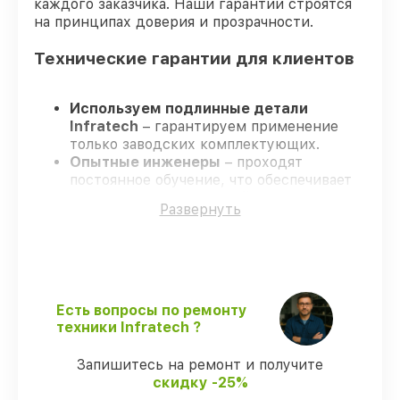
каждого заказчика. Наши гарантии строятся
на принципах доверия и прозрачности.
Технические гарантии для клиентов
Используем подлинные детали
Infratech
– гарантируем применение
только заводских комплектующих.
Опытные инженеры
– проходят
постоянное обучение, что обеспечивает
надёжную работу устройства после
Развернуть
ремонта.
Заканчиваем ремонт в четко
оговоренные сроки
– ремонт
оптического прицела Infratech IT-124DP
в оговоренные сроки.
Гарантийное сопровождение
– все все
Есть вопросы по ремонту
виды ремонта защищены сервисной
техники Infratech ?
гарантией.
Запишитесь на ремонт и получите
скидку -25%
Мы гарантируем: