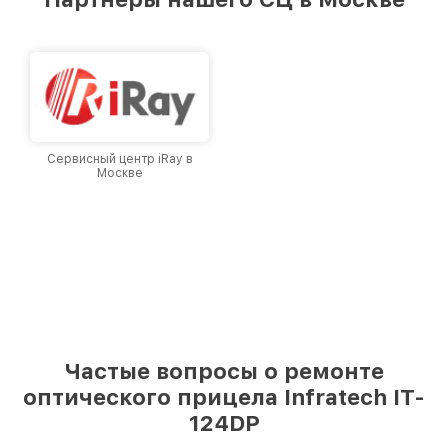
лучшим сервисным центром Infratech в
городе Москве, постоянно повышая уровень
доверия и лояльности наших клиентов.
Сервисный центр iRay в
Москве
Частые вопросы о ремонте
оптического прицела Infratech IT-
124DP