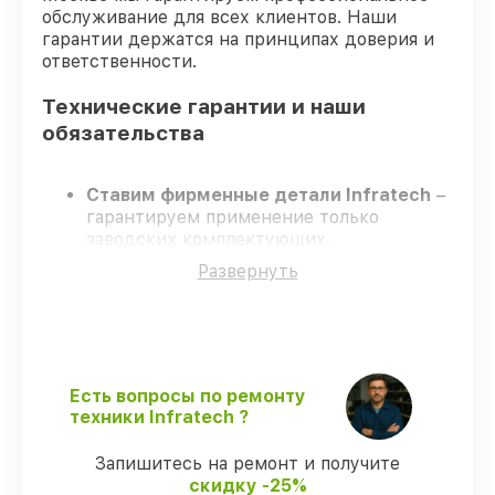
обслуживание для всех клиентов. Наши
гарантии держатся на принципах доверия и
ответственности.
Технические гарантии и наши
обязательства
Ставим фирменные детали Infratech
–
гарантируем применение только
заводских комплектующих.
Сертифицированные инженеры
–
Развернуть
проходят постоянное обучение, что
подтверждает уровень их
профессионализма.
Всегда выполняем ремонт вовремя
–
ремонт оптического прицела Infratech
IT-124D в оговоренные сроки.
Есть вопросы по ремонту
Официальная гарантия
– все все виды
техники Infratech ?
ремонта защищены гарантийной
поддержкой до 3 лет.
Запишитесь на ремонт и получите
скидку -25%