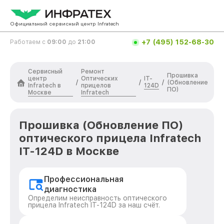
Официальный сервисный центр Infratech
+7 (495) 152-68-30
Работаем с
09:00
до
21:00
Сервисный
Ремонт
Прошивка
центр
Оптических
IT-
/
/
/
(Обновление
Infratech в
прицелов
124D
ПО)
Москве
Infratech
Прошивка (Обновление ПО)
оптического прицела Infratech
IT-124D в Москве
Профессиональная
диагностика
Определим неисправность оптического
прицела Infratech IT-124D за наш счёт.