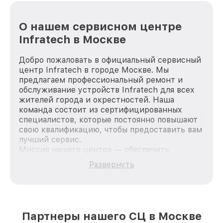
О нашем сервисном центре
Infratech в Москве
Добро пожаловать в официальный сервисный
центр Infratech в городе Москве. Мы
предлагаем профессиональный ремонт и
обслуживание устройств Infratech для всех
жителей города и окрестностей. Наша
команда состоит из сертифицированных
специалистов, которые постоянно повышают
свою квалификацию, чтобы предоставить вам
лучший сервис.
Миссия нашего центра — обеспечить
качественный и доступный ремонт для
Развернуть
каждого пользователя продукции Infratech,
вне зависимости от сложности поломки. Мы
стремимся к тому, чтобы каждый клиент был
удовлетворен скоростью и качеством
предоставляемых услуг. Наша цель — стать
Партнеры нашего СЦ в Москве
лучшим сервисным центром Infratech в