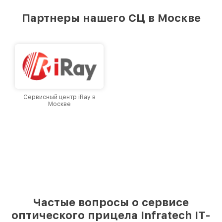
удовлетворен скоростью и качеством
предоставляемых услуг. Наша цель — стать
Партнеры нашего СЦ в Москве
лучшим сервисным центром Infratech в
городе Москве, постоянно повышая уровень
доверия и лояльности наших клиентов.
Сервисный центр iRay в
Москве
Частые вопросы о сервисе
оптического прицела Infratech IT-