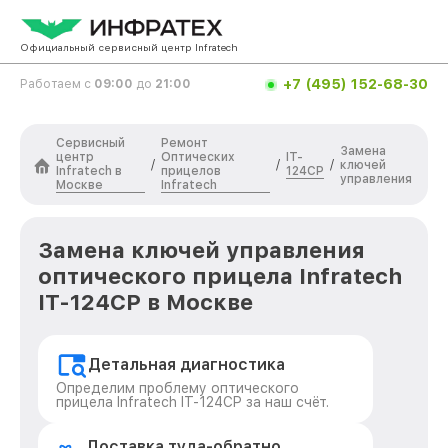
Официальный сервисный центр Infratech
+7 (495) 152-68-30
Работаем с
09:00
до
21:00
Сервисный
Ремонт
Замена
центр
Оптических
IT-
/
/
/
ключей
Infratech в
прицелов
124CP
управления
Москве
Infratech
Замена ключей управления
оптического прицела Infratech
IT-124CP в Москве
Детальная диагностика
Определим проблему оптического
прицела Infratech IT-124CP за наш счёт.
Доставка туда-обратно