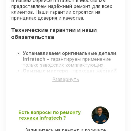
В нашем сервисе Infratech в Москве мы
предоставляем надёжный ремонт для всех
клиентов. Наши гарантии строятся на
принципах доверия и качества.
Технические гарантии и наши
обязательства
Устанавливаем оригинальные детали
Infratech
– гарантируем применение
только заводских комплектующих.
Опытные мастера
– проходят жёсткий
контроль знаний и навыков, что
Развернуть
гарантирует качество выполняемых
работ.
Соблюдаем сроки ремонта
– ремонт
оптического прицела Infratech IT-124CP
без задержек.
Поддержка после ремонта
– все
Есть вопросы по ремонту
работы и запчасти защищены
техники Infratech ?
гарантийной поддержкой до 3 лет.
Запишитесь на ремонт и получите