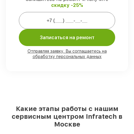
скидку -25%
Мы гарантируем:
80%
ремонтов выполняем с
возможностью личного присутствия
Записаться на ремонт
владельца
90%
запчастей Infratech имеются на
складе в Москве, остальные доступны
Отправляя заявку, Вы соглашаетесь на
для срочного заказа
обработку персональных данных
Оригинальные комплектующие
Infratech и качественные аналоги
– с
учётом любых финансовых
возможностей
85%
работ занимают до 2 часов, после
приёма оптического прицела
Какие этапы работы с нашим
сервисным центром Infratech в
Москве