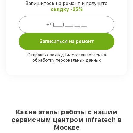
Запишитесь на ремонт и получите
скидку -25%
Мы гарантируем:
80%
работ закрываем с возможностью
личного присутствия владельца
Записаться на ремонт
90%
комплектующих Infratech есть в
наличии в мастерской или на складе в
Москве, остальные поступают
Отправляя заявку, Вы соглашаетесь на
оперативно
обработку персональных данных
Оригинальные комплектующие
Infratech и качественные аналоги
–
под любые запросы
85%
ремонтов исполняются за 1–2 часа,
если мастер приступает к ремонту сразу
Какие этапы работы с нашим
сервисным центром Infratech в
Москве