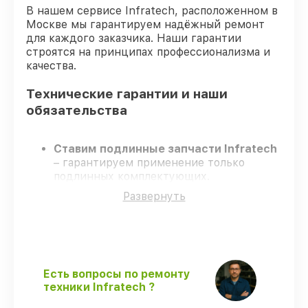
В нашем сервисе Infratech, расположенном в
Москве мы гарантируем надёжный ремонт
для каждого заказчика. Наши гарантии
строятся на принципах профессионализма и
качества.
Технические гарантии и наши
обязательства
Ставим подлинные запчасти Infratech
– гарантируем применение только
подлинных комплектующих.
Опытные мастера
– проходят строгий
Развернуть
отбор, что обеспечивает надёжную
работу устройства после ремонта.
Соблюдаем сроки ремонта
– ремонт
оптического прицела Infratech IT-124CP
в оговоренные сроки.
Поддержка после ремонта
– все
Есть вопросы по ремонту
ремонтные услуги и комплектующие
техники Infratech ?
защищены сервисной гарантией.