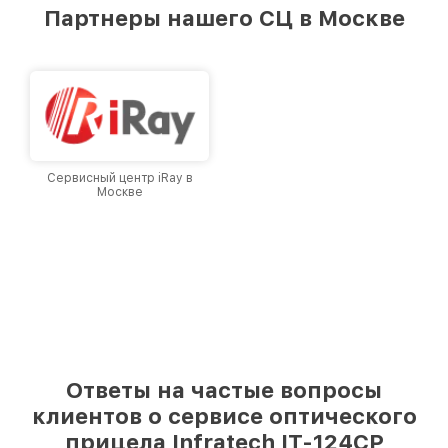
предоставляемых услуг. Наша цель — стать
Партнеры нашего СЦ в Москве
лучшим сервисным центром Infratech в
городе Москве, постоянно повышая уровень
доверия и лояльности наших клиентов.
Сервисный центр iRay в
Москве
Ответы на частые вопросы
клиентов о сервисе оптического
прицела Infratech IT-124CP