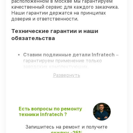
расположенном в Москве мы гарантируем
качественный сервис для каждого заказчика.
Наши гарантии держатся на принципах
доверия и ответственности.
Технические гарантии и наши
обязательства
Ставим подлинные детали Infratech
–
гарантируем применение только
заводских комплектующих.
Квалифицированные инженеры
–
Развернуть
проходят жёсткий контроль знаний и
навыков, что обеспечивает надёжную
работу устройства после ремонта.
Всегда выполняем ремонт вовремя
–
ремонт оптического прицела Infratech
IT-124CP без задержек.
Есть вопросы по ремонту
Официальная гарантия
– все работы и
техники Infratech ?
запчасти защищены официальной
гарантией Infratech.
Запишитесь на ремонт и получите
скидку -25%