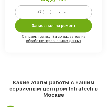
Мы гарантируем:
80%
заказов выполняем с возможностью
Записаться на ремонт
личного присутствия владельца
90%
комплектующих Infratech готовы к
установке в Москве, остальные
Отправляя заявку, Вы соглашаетесь на
доставляются быстро
обработку персональных данных
Подлинные запчасти Infratech и
надёжные аналоги
– для разного
бюджета
85%
починок исполняются за 1–2 часа,
если мастер приступает к ремонту сразу
Какие этапы работы с нашим
сервисным центром Infratech в
Москве