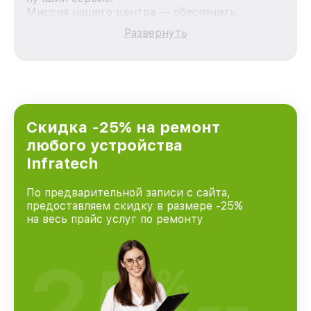
Миссия нашего центра — обеспечить
качественный и доступный ремонт для
Развернуть
каждого пользователя продукции Infratech,
вне зависимости от сложности поломки. Мы
стремимся к тому, чтобы каждый клиент был
удовлетворен скоростью и качеством
предоставляемых услуг. Наша цель — стать
лучшим сервисным центром Infratech в
городе Москве, постоянно повышая уровень
Скидка -25% на ремонт
доверия и лояльности наших клиентов.
любого устройства
Infratech
По предварительной записи с сайта,
предоставляем скидку в размере -25%
на весь прайс услуг по ремонту
25
%