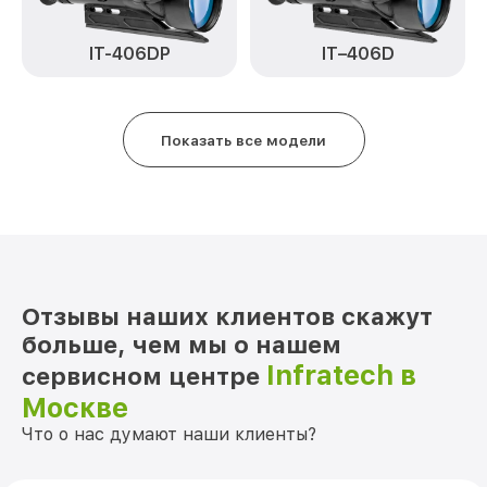
Замена матрицы IT-124CP Infratech
от 1100₽
Замена дисплея (экрана) IT-124CP
IT–406D
IT-406DP
от 750₽
Infratech
Ремонт разъема IT-124CP Infratech
от 590₽
Показать все модели
Ремонт Wi-Fi IT-124CP Infratech
от 650₽
Восстановление после попадания влаги
от 650₽
IT-124CP Infratech
Ремонт платы управления
от 750₽
(восстановление) IT-124CP Infratech
Отзывы наших клиентов скажут
Прошивка (Обновление ПО) IT-124CP
от 450₽
Infratech
больше, чем мы о нашем
Infratech в
сервисном центре
Москве
Что о нас думают наши клиенты?