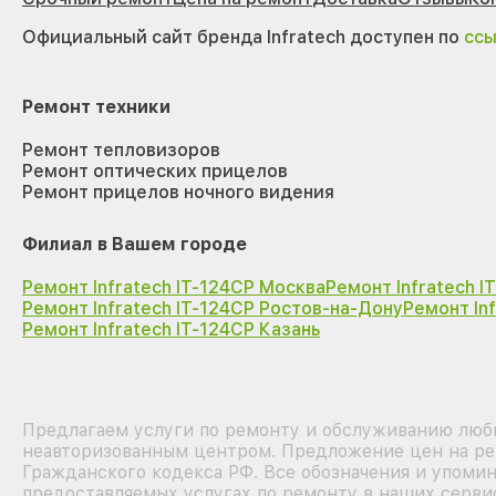
Официальный сайт бренда Infratech доступен по
сс
Ремонт техники
Ремонт тепловизоров
Ремонт оптических прицелов
Ремонт прицелов ночного видения
Филиал в Вашем городе
Ремонт Infratech IT-124CP Москва
Ремонт Infratech 
Ремонт Infratech IT-124CP Ростов-на-Дону
Ремонт In
Ремонт Infratech IT-124CP Казань
Предлагаем услуги по ремонту и обслуживанию любых
неавторизованным центром. Предложение цен на рем
Гражданского кодекса РФ. Все обозначения и упоми
предоставляемых услугах по ремонту в наших серви