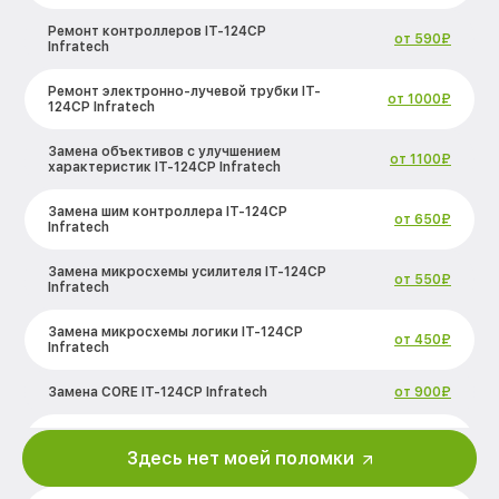
Ремонт контроллеров IT-124CP
от 590₽
Infratech
Ремонт электронно-лучевой трубки IT-
от 1000₽
124CP Infratech
Замена объективов с улучшением
от 1100₽
характеристик IT-124CP Infratech
Замена шим контроллера IT-124CP
от 650₽
Infratech
Замена микросхемы усилителя IT-124CP
от 550₽
Infratech
Замена микросхемы логики IT-124CP
от 450₽
Infratech
Замена CORE IT-124CP Infratech
от 900₽
Ремонт встроенного дальнометра и
от 750₽
других устройств IT-124CP Infratech
Здесь нет моей поломки
Калибровка и настройка тепловизора