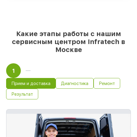
оригинальные детали по вашему
выбору
– с учётом всех запросов
85%
работ за 1–2 часа, при условии, что
обслуживание началось сразу
Какие этапы работы с нашим
сервисным центром Infratech в
Москве
1
Прием и доставка
Диагностика
Ремонт
Результат