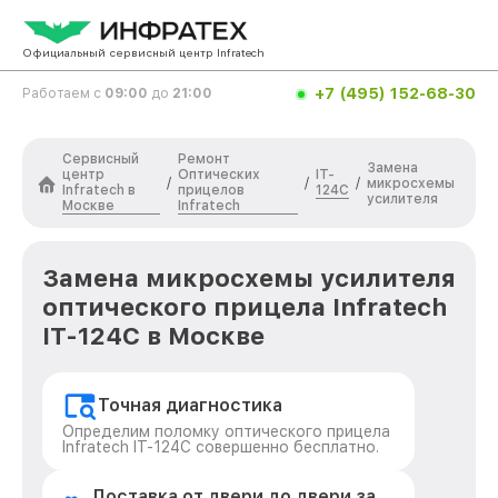
Официальный сервисный центр Infratech
+7 (495) 152-68-30
Работаем с
09:00
до
21:00
Сервисный
Ремонт
Замена
центр
Оптических
IT-
/
/
/
микросхемы
Infratech в
прицелов
124C
усилителя
Москве
Infratech
Замена микросхемы усилителя
оптического прицела Infratech
IT-124C в Москве
Точная диагностика
Определим поломку оптического прицела
Infratech IT-124C совершенно бесплатно.
Доставка от двери до двери за