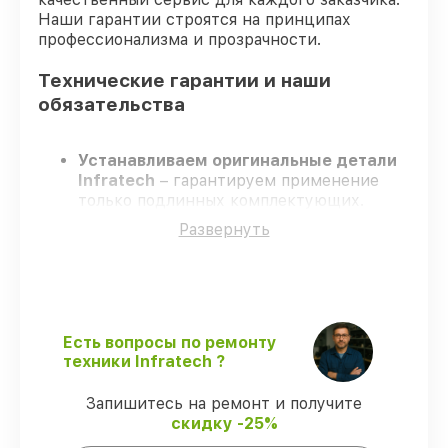
Наши гарантии строятся на принципах
профессионализма и прозрачности.
Технические гарантии и наши
обязательства
Устанавливаем оригинальные детали
Infratech
– гарантируем применение
только подлинных комплектующих.
Сертифицированные мастера
–
Развернуть
проходят постоянное обучение, что
обеспечивает надёжную работу
устройства после ремонта.
Соблюдаем сроки ремонта
– ремонт
оптического прицела Infratech IT-124C
строго по договоренности.
Есть вопросы по ремонту
Поддержка после ремонта
– все
техники Infratech ?
ремонтные услуги и комплектующие
защищены официальной гарантией
Запишитесь на ремонт и получите
Infratech.
скидку -25%