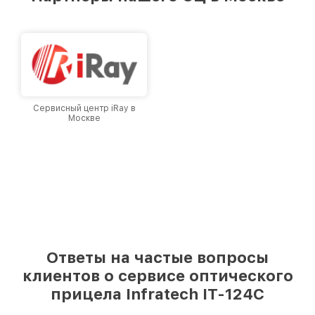
лучшим сервисным центром Infratech в
городе Москве, постоянно повышая уровень
доверия и лояльности наших клиентов.
Сервисный центр iRay в
Москве
Ответы на частые вопросы
клиентов о сервисе оптического
прицела Infratech IT-124C