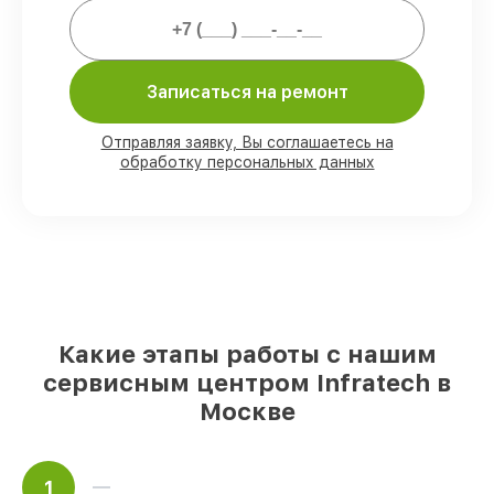
Мы гарантируем:
Записаться на ремонт
80%
работ выполняем с возможностью
личного присутствия владельца
90%
комплектующих Infratech имеются
Отправляя заявку, Вы соглашаетесь на
на складе в Москве, остальные доступны
обработку персональных данных
для срочного заказа
Оригинальные комплектующие
Infratech и качественные аналоги
–
под любые запросы
85%
починок занимают до 2 часов, при
незамедлительном начале работ
Какие этапы работы с нашим
сервисным центром Infratech в
Москве
1