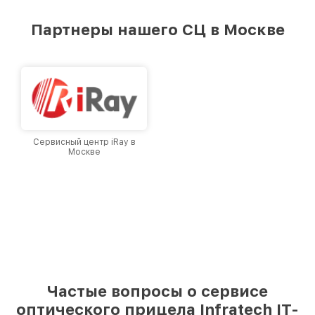
удовлетворен скоростью и качеством
предоставляемых услуг. Наша цель — стать
Партнеры нашего СЦ в Москве
лучшим сервисным центром Infratech в
городе Москве, постоянно повышая уровень
доверия и лояльности наших клиентов.
Сервисный центр iRay в
Москве
Частые вопросы о сервисе
оптического прицела Infratech IT-