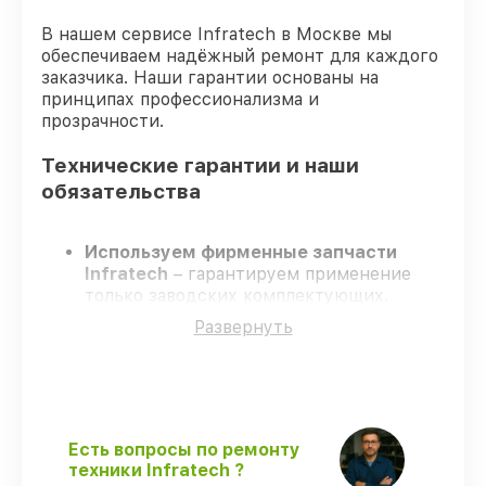
В нашем сервисе Infratech в Москве мы
обеспечиваем надёжный ремонт для каждого
заказчика. Наши гарантии основаны на
принципах профессионализма и
прозрачности.
Технические гарантии и наши
обязательства
Используем фирменные запчасти
Infratech
– гарантируем применение
только заводских комплектующих.
Сертифицированные инженеры
–
Развернуть
проходят жёсткий контроль знаний и
навыков, что гарантирует качество
выполняемых работ.
Соблюдаем сроки ремонта
– ремонт
оптического прицела Infratech IT-124C
строго по договоренности.
Есть вопросы по ремонту
Официальная гарантия
– все работы и
техники Infratech ?