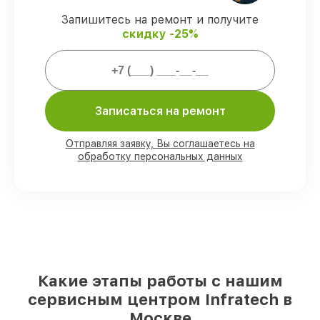
запчасти защищены сервисной
гарантией.
Запишитесь на ремонт и получите
скидку -25%
Мы гарантируем:
80%
ремонтов закрываем в вашем
Записаться на ремонт
присутствии
90%
комплектующих Infratech есть в
наличии в мастерской или на складе в
Отправляя заявку, Вы соглашаетесь на
Москве, остальные доступны для
обработку персональных данных
срочного заказа
Оригинальные комплектующие
Infratech и качественные аналоги
– с
учётом любых финансовых
возможностей
85%
починок исполняются за 1–2 часа,
при незамедлительном начале работ
Какие этапы работы с нашим
сервисным центром Infratech в
Москве