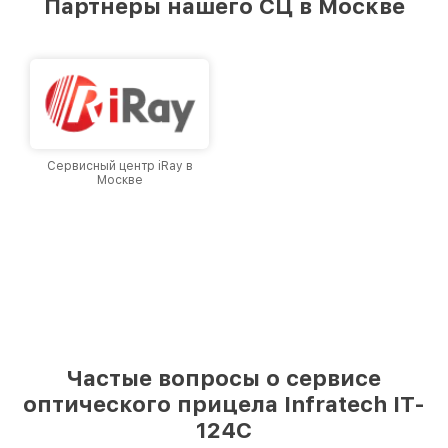
Партнеры нашего СЦ в Москве
лучшим сервисным центром Infratech в
городе Москве, постоянно повышая уровень
доверия и лояльности наших клиентов.
Сервисный центр iRay в
Москве
Частые вопросы о сервисе
оптического прицела Infratech IT-
124C