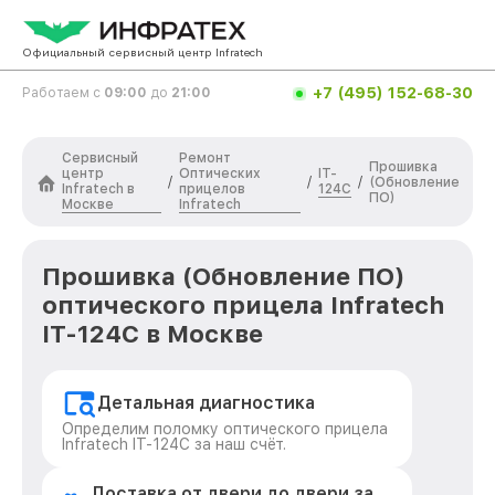
Официальный сервисный центр Infratech
+7 (495) 152-68-30
Работаем с
09:00
до
21:00
Сервисный
Ремонт
Прошивка
центр
Оптических
IT-
/
/
/
(Обновление
Infratech в
прицелов
124C
ПО)
Москве
Infratech
Прошивка (Обновление ПО)
оптического прицела Infratech
IT-124C в Москве
Детальная диагностика
Определим поломку оптического прицела
Infratech IT-124C за наш счёт.
Доставка от двери до двери за