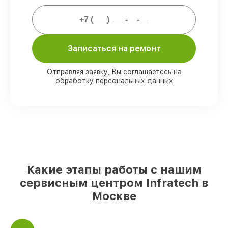
Мы гарантируем:
80%
заказов закрываем в присутствии
Записаться на ремонт
клиента
90%
запчастей Infratech готовы к
установке в Москве, остальные
Отправляя заявку, Вы соглашаетесь на
поступают оперативно
обработку персональных данных
Фирменные детали Infratech и
проверенные реплики
– для разного
бюджета
85%
починок выполняются в тот же день,
при незамедлительном начале работ
Какие этапы работы с нашим
сервисным центром Infratech в
Москве