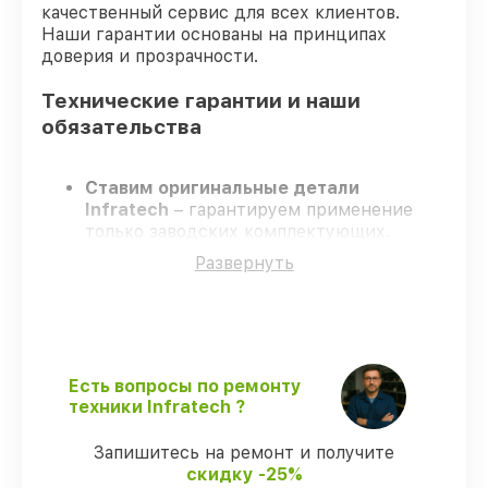
качественный сервис для всех клиентов.
Наши гарантии основаны на принципах
доверия и прозрачности.
Технические гарантии и наши
обязательства
Ставим оригинальные детали
Infratech
– гарантируем применение
только заводских комплектующих.
Опытные инженеры
– проходят
Развернуть
постоянное обучение, что обеспечивает
надёжную работу устройства после
ремонта.
Соблюдаем сроки ремонта
– ремонт
оптического прицела Infratech IT-124C в
оговоренные сроки.
Есть вопросы по ремонту
Поддержка после ремонта
– все все
техники Infratech ?
виды ремонта защищены гарантийной
поддержкой до 3 лет.
Запишитесь на ремонт и получите
скидку -25%