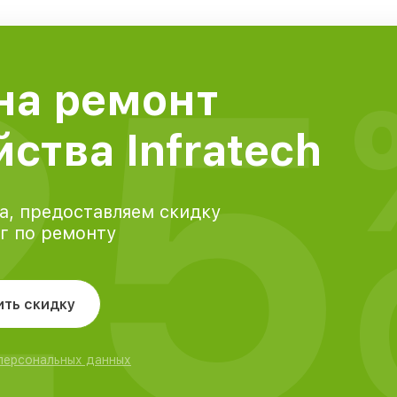
25
на ремонт
ства Infratech
а, предоставляем скидку
уг по ремонту
ить скидку
 персональных данных