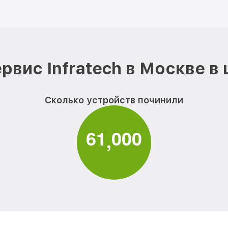
рвис Infratech в Москве в
Сколько устройств починили
6
1
0
0
0
,