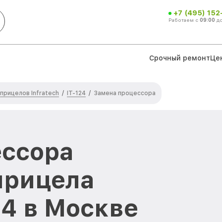
+7 (495) 152
Работаем с
09:00
д
Срочный ремонт
Це
прицелов Infratech
IT-124
/
/
Замена процессора
ессора
прицела
124 в Москве