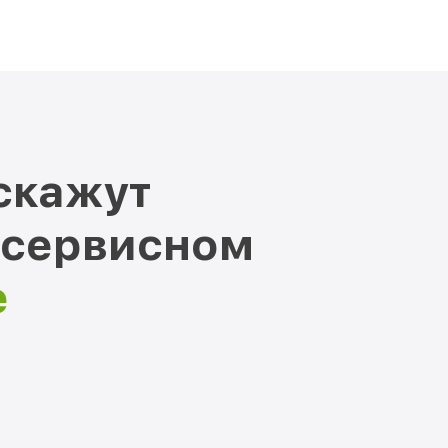
скажут
 сервисном
е